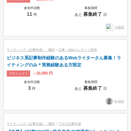
参加申請数
募集期間
11
募集終了
件
あと
日
小和田
ライティング（記事作成）・翻訳
>
記事・Webコンテンツ制作
ビジネス系記事制作経験のあるWebライターさん募集！ラ
イティングのみ＊実務経験ある方限定
～10,000 円
プロジェクト
参加申請数
募集期間
3
募集終了
件
あと
日
B-SEO
ライティング（記事作成）・翻訳
>
ブログ記事作成