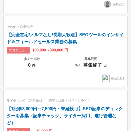
kokoara
その他
>
営業代行
【完全在宅/ノルマなし/長期大歓迎】SEOツールのインサイ
ド＆フィールドセールス業務の募集
100,000～300,000 円
プロジェクト
参加申請数
募集期間
0
募集終了
件
あと
日
neko1111
ライティング（記事作成）・翻訳
>
編集・校正・リライト
【1記事3,000円～7,500円・未経験可】SEO記事のディレク
ターを募集（記事チェック、ライター採用、進行管理な
ど）