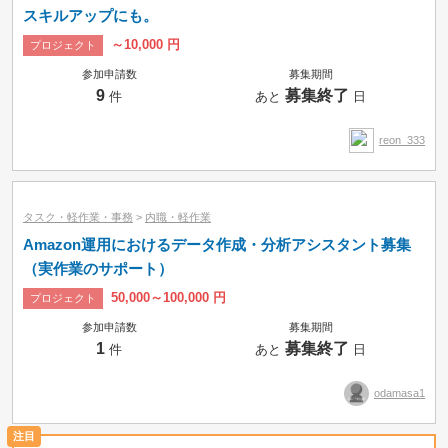
スキルアップにも。
～10,000 円
プロジェクト
参加申請数
募集期間
9
募集終了
件
あと
日
reon_333
タスク・軽作業・事務
>
内職・軽作業
Amazon運用におけるデータ作成・分析アシスタント募集
（実作業のサポート）
募集中のみ
即納品可
50,000～100,000 円
プロジェクト
参加申請数
募集期間
タスク
コンペ
プロジェクト
1
募集終了
件
あと
日
時間制
odamasa1