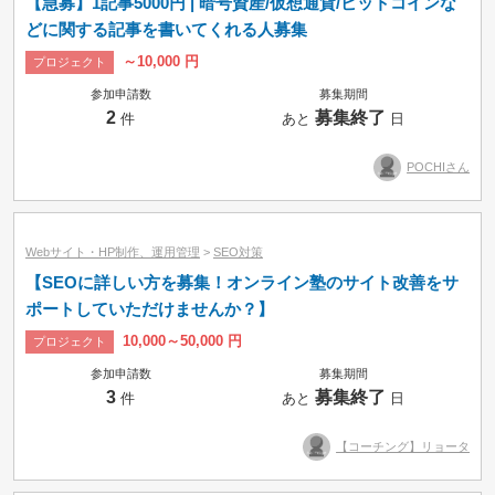
【急募】1記事5000円 | 暗号資産/仮想通貨/ビットコインな
どに関する記事を書いてくれる人募集
～10,000 円
プロジェクト
参加申請数
募集期間
2
募集終了
件
あと
日
POCHIさん
Webサイト・HP制作、運用管理
>
SEO対策
【SEOに詳しい方を募集！オンライン塾のサイト改善をサ
ポートしていただけませんか？】
10,000～50,000 円
プロジェクト
参加申請数
募集期間
3
募集終了
件
あと
日
【コーチング】リョータ