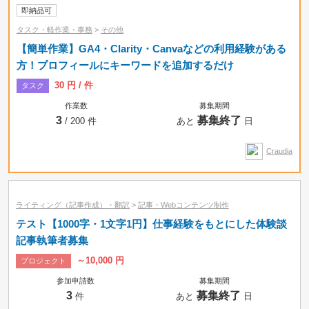
即納品可
タスク・軽作業・事務
>
その他
【簡単作業】GA4・Clarity・Canvaなどの利用経験がある
方！プロフィールにキーワードを追加するだけ
30 円 / 件
タスク
作業数
募集期間
3
募集終了
/ 200 件
あと
日
Craudia
ライティング（記事作成）・翻訳
>
記事・Webコンテンツ制作
テスト【1000字・1文字1円】仕事経験をもとにした体験談
記事執筆者募集
～10,000 円
プロジェクト
参加申請数
募集期間
3
募集終了
件
あと
日