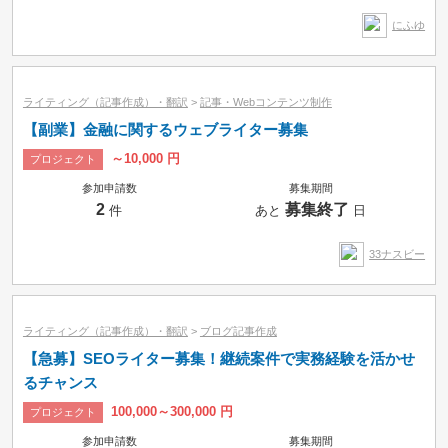
にふゆ
ライティング（記事作成）・翻訳
>
記事・Webコンテンツ制作
【副業】金融に関するウェブライター募集
～10,000 円
プロジェクト
参加申請数
募集期間
2
募集終了
件
あと
日
33ナスビー
ライティング（記事作成）・翻訳
>
ブログ記事作成
【急募】SEOライター募集！継続案件で実務経験を活かせ
るチャンス
100,000～300,000 円
プロジェクト
参加申請数
募集期間