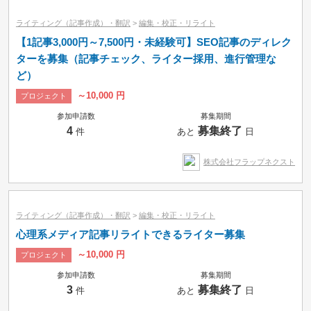
ライティング（記事作成）・翻訳
>
編集・校正・リライト
【1記事3,000円～7,500円・未経験可】SEO記事のディレク
ターを募集（記事チェック、ライター採用、進行管理な
ど）
～10,000 円
プロジェクト
参加申請数
募集期間
4
募集終了
件
あと
日
株式会社フラップネクスト
ライティング（記事作成）・翻訳
>
編集・校正・リライト
心理系メディア記事リライトできるライター募集
～10,000 円
プロジェクト
参加申請数
募集期間
3
募集終了
件
あと
日