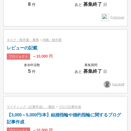
8
募集終了
件
あと
日
Free1sup
タスク・軽作業・事務
>
内職・軽作業
レビューの記載
～10,000 円
プロジェクト
参加申請数
募集期間
5
募集終了
件
あと
日
kazukidf
ライティング（記事作成）・翻訳
>
ブログ記事作成
【3,000～5,000円/本】結婚指輪や婚約指輪に関するブログ
記事作成
～10,000 円
プロジェクト