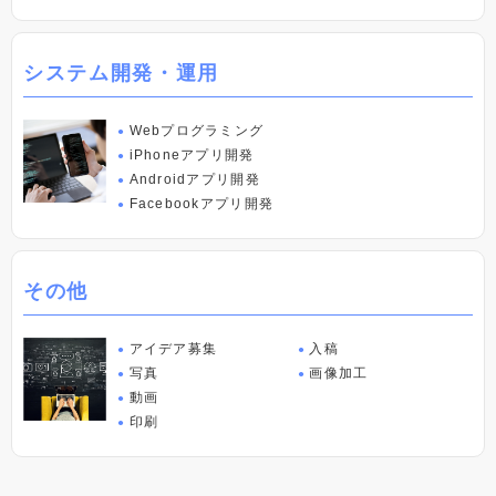
システム開発・運⽤
Webプログラミング
●
iPhoneアプリ開発
●
Androidアプリ開発
●
Facebookアプリ開発
●
その他
アイデア募集
入稿
●
●
写真
画像加工
●
●
動画
●
印刷
●