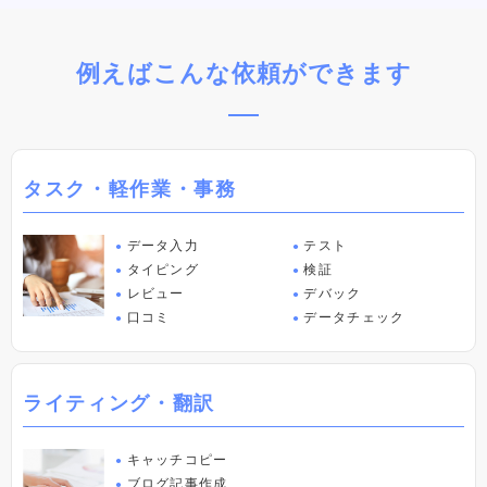
例えばこんな依頼ができます
タスク・軽作業・事務
データ入力
テスト
●
●
タイピング
検証
●
●
レビュー
デバック
●
●
口コミ
データチェック
●
●
ライティング・翻訳
キャッチコピー
●
ブログ記事作成
●