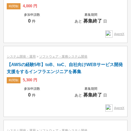
4,000 円
時間制
参加申請数
募集期間
0
募集終了
件
あと
日
AgentX
システム開発・運用
>
ソフトウェア・業務システム開発
【AWSの経験5年】toB、toC、自社向けWEBサービス開発
支援をするインフラエンジニアを募集
5,300 円
時間制
参加申請数
募集期間
0
募集終了
件
あと
日
AgentX
システム開発・運用
>
ソフトウェア・業務システム開発