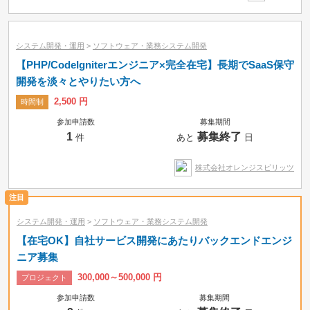
システム開発・運用
>
ソフトウェア・業務システム開発
【PHP/CodeIgniterエンジニア×完全在宅】長期でSaaS保守
開発を淡々とやりたい方へ
2,500 円
時間制
参加申請数
募集期間
1
募集終了
件
あと
日
株式会社オレンジスピリッツ
システム開発・運用
>
ソフトウェア・業務システム開発
【在宅OK】自社サービス開発にあたりバックエンドエンジ
ニア募集
300,000～500,000 円
プロジェクト
参加申請数
募集期間