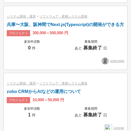
システム開発・運用
>
ソフトウェア・業務システム開発
兵庫〜大阪、阪神間でNext.js(Typescript)の開発ができる方
300,000～500,000 円
プロジェクト
参加申請数
募集期間
0
募集終了
件
あと
日
entersight
システム開発・運用
>
ソフトウェア・業務システム開発
zoho CRMからAIなどの運用について
10,000～50,000 円
プロジェクト
参加申請数
募集期間
1
募集終了
件
あと
日
Leostar