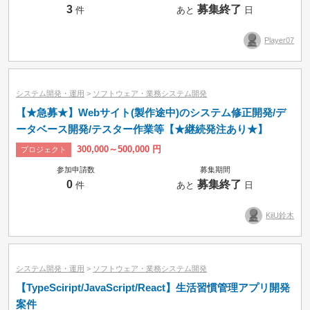
3
募集終了
件
あと
日
Player07
システム開発・運用
>
ソフトウェア・業務システム開発
【★急募★】Webサイト(製作途中)のシステム修正開発/デ
ータベース開発/テスター作業等【★継続発注あり★】
300,000～500,000 円
プロジェクト
参加申請数
募集期間
0
募集終了
件
あと
日
KiiU鈴木
システム開発・運用
>
ソフトウェア・業務システム開発
【TypeSciript/JavaScript/React】生活習慣管理アプリ開発
案件