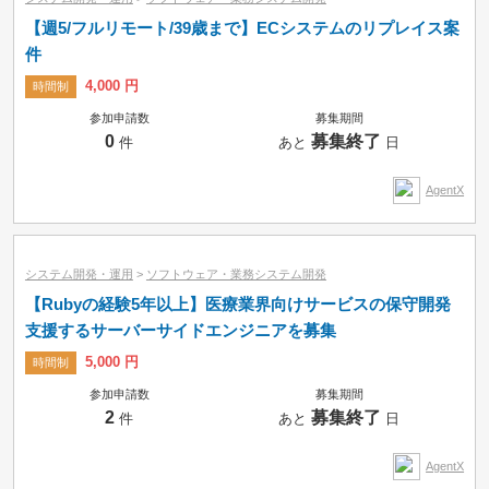
【週5/フルリモート/39歳まで】ECシステムのリプレイス案
件
4,000 円
時間制
参加申請数
募集期間
0
募集終了
件
あと
日
AgentX
システム開発・運用
>
ソフトウェア・業務システム開発
【Rubyの経験5年以上】医療業界向けサービスの保守開発
支援するサーバーサイドエンジニアを募集
5,000 円
時間制
参加申請数
募集期間
2
募集終了
件
あと
日
AgentX