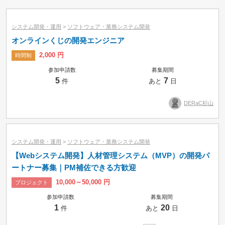
小カテゴリーで絞り込み
システム開発・運用
>
ソフトウェア・業務システム開発
オンラインくじの開発エンジニア
2,000 円
時間制
参加申請数
募集期間
5
7
件
あと
日
DERaC杉山
システム開発・運用
>
ソフトウェア・業務システム開発
【Webシステム開発】人材管理システム（MVP）の開発パ
ートナー募集｜PM補佐できる方歓迎
10,000～50,000 円
プロジェクト
参加申請数
募集期間
募集中のみ
即納品可
1
20
件
あと
日
タスク
コンペ
プロジェクト