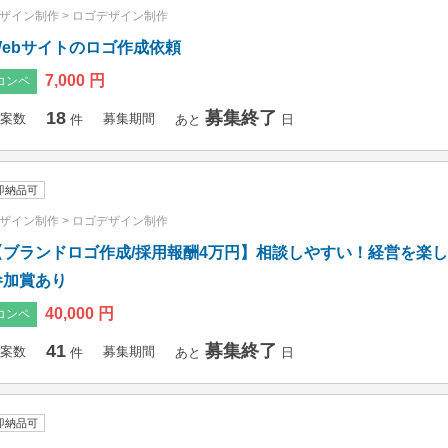
ザイン制作
>
ロゴデザイン制作
Webサイトのロゴ作成依頼
7,000 円
コンペ
18
募集終了
案数
募集期間
件
あと
日
即納品可
ザイン制作
>
ロゴデザイン制作
【ブランドロゴ作成/採用報酬4万円】相談しやすい！経営を楽し
参加賞あり
40,000 円
コンペ
41
募集終了
案数
募集期間
件
あと
日
即納品可