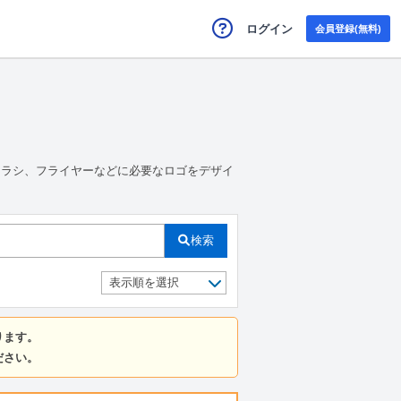
ログイン
会員登録(無料)
チラシ、フライヤーなどに必要なロゴをデザイ
検索
ります。
ださい。