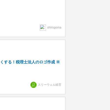
shirogoma
くする！税理士法人のロゴ作成 ※
スリーウェル経営