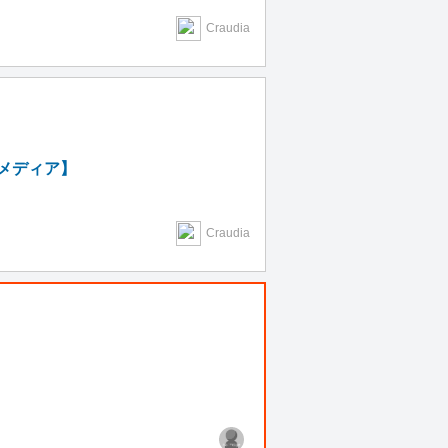
Craudia
規メディア】
Craudia