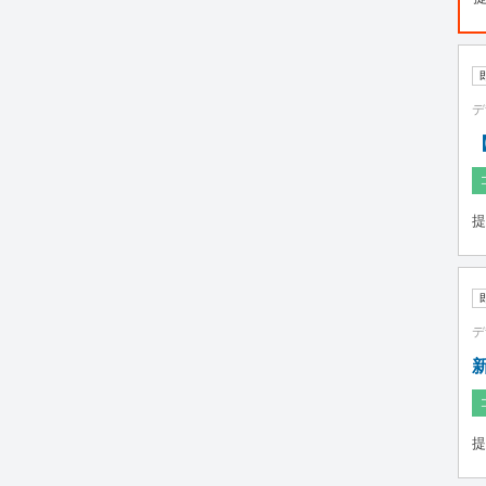
デ
【
提
デ
提