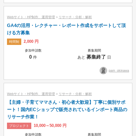
Webサイト・HP制作、運用管理
>
リサーチ・分析・解析
GA4の活用・レクチャー・レポート作成をサポートして頂
ける方募集
2,000 円
時間制
参加申請数
募集期間
0
募集終了
件
あと
日
pam_okinawa
Webサイト・HP制作、運用管理
>
リサーチ・分析・解析
【主婦・子育てママさん・初心者大歓迎】丁寧に個別サポ
ート！国内ECショップで販売されているインポート商品の
リサーチ作業！
10,000～50,000 円
プロジェクト
参加申請数
募集期間