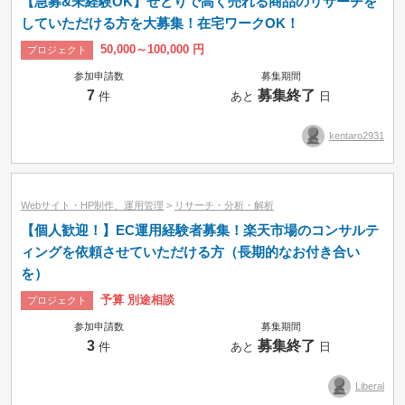
【急募&未経験OK】せどりで高く売れる商品のリサーチを
していただける方を大募集！在宅ワークOK！
50,000～100,000 円
プロジェクト
参加申請数
募集期間
7
募集終了
件
あと
日
kentaro2931
Webサイト・HP制作、運用管理
>
リサーチ・分析・解析
【個人歓迎！】EC運用経験者募集！楽天市場のコンサルテ
ィングを依頼させていただける方（長期的なお付き合い
を）
予算 別途相談
プロジェクト
参加申請数
募集期間
3
募集終了
件
あと
日
Liberal