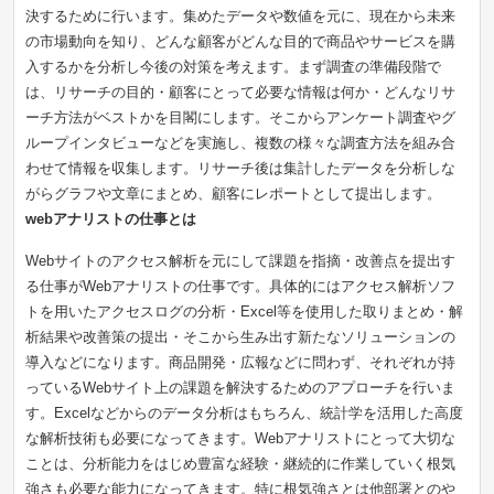
決するために行います。集めたデータや数値を元に、現在から未来
の市場動向を知り、どんな顧客がどんな目的で商品やサービスを購
入するかを分析し今後の対策を考えます。まず調査の準備段階で
は、リサーチの目的・顧客にとって必要な情報は何か・どんなリサ
ーチ方法がベストかを目閣にします。そこからアンケート調査やグ
ループインタビューなどを実施し、複数の様々な調査方法を組み合
わせて情報を収集します。リサーチ後は集計したデータを分析しな
がらグラフや文章にまとめ、顧客にレポートとして提出します。
webアナリストの仕事とは
Webサイトのアクセス解析を元にして課題を指摘・改善点を提出す
る仕事がWebアナリストの仕事です。具体的にはアクセス解析ソフ
トを用いたアクセスログの分析・Excel等を使用した取りまとめ・解
析結果や改善策の提出・そこから生み出す新たなソリューションの
導入などになります。商品開発・広報などに問わず、それぞれが持
っているWebサイト上の課題を解決するためのアプローチを行いま
す。Excelなどからのデータ分析はもちろん、統計学を活用した高度
な解析技術も必要になってきます。Webアナリストにとって大切な
ことは、分析能力をはじめ豊富な経験・継続的に作業していく根気
強さも必要な能力になってきます。特に根気強さとは他部署とのや