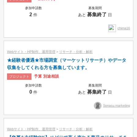
参加申請数
募集期間
2
募集終了
件
あと
日
chima16
Webサイト・HP制作、運用管理
>
リサーチ・分析・解析
★経験者優遇★市場調査（マーケットリサーチ）やデータ
収集をしてくれる方を募集しています。
予算 別途相談
プロジェクト
参加申請数
募集期間
0
募集終了
件
あと
日
Sonasu.marketing
Webサイト・HP制作、運用管理
>
リサーチ・分析・解析