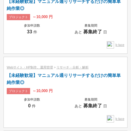
【未経験歓迎】マニュアル通りリサーチするだけの簡単単
純作業◎
～10,000 円
プロジェクト
参加申請数
募集期間
33
募集終了
件
あと
日
k-luce
Webサイト・HP制作、運用管理
>
リサーチ・分析・解析
【未経験歓迎】マニュアル通りリサーチするだけの簡単単
純作業◎
～10,000 円
プロジェクト
参加申請数
募集期間
0
募集終了
件
あと
日
k-luce