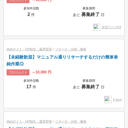
プロジェクト
参加申請数
募集期間
2
募集終了
件
あと
日
在宅ワークKT
Webサイト・HP制作、運用管理
>
リサーチ・分析・解析
【未経験歓迎】マニュアル通りリサーチするだけの簡単単
純作業◎
～10,000 円
プロジェクト
参加申請数
募集期間
17
募集終了
件
あと
日
k-luce
Webサイト・HP制作、運用管理
>
リサーチ・分析・解析