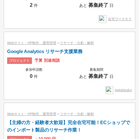
2
募集終了
件
あと
日
在宅ワークＫＴ
Webサイト・HP制作、運用管理
>
リサーチ・分析・解析
Google Analytics リサーチ支援業務
予算 別途相談
プロジェクト
参加申請数
募集期間
0
募集終了
件
あと
日
gwtobisako
Webサイト・HP制作、運用管理
>
リサーチ・分析・解析
【主婦の方・経験者大歓迎】完全在宅可能！ECショップで
のインポート製品のリサーチ作業！
～10,000 円