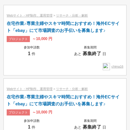
小カテゴリーで絞り込み
Webサイト・HP制作、運用管理
>
リサーチ・分析・解析
在宅作業♪専業主婦やスキマ時間におすすめ！海外ECサイ
ト「ebay」にて市場調査のお手伝いを募集します♪
～10,000 円
プロジェクト
参加申請数
募集期間
1
募集終了
件
あと
日
chima16
Webサイト・HP制作、運用管理
>
リサーチ・分析・解析
在宅作業♪専業主婦やスキマ時間におすすめ！海外ECサイ
ト「ebay」にて市場調査のお手伝いを募集します♪
～10,000 円
プロジェクト
募集中のみ
即納品可
参加申請数
募集期間
1
募集終了
件
あと
日
タスク
コンペ
プロジェクト