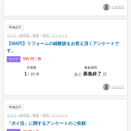
山本哲也
即納品可
タスク・軽作業・事務
>
質問・アンケート
【555円】リフォームの経験談をお答え頂くアンケートで
す。
555 円 / 件
タスク
作業数
募集期間
1
募集終了
/ 10 件
あと
日
はまはま
即納品可
タスク・軽作業・事務
>
質問・アンケート
「ポイ活」に関するアンケートのご依頼