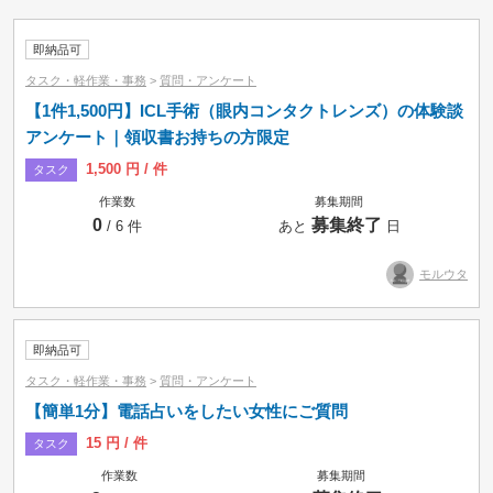
小カテゴリーで絞り込み
即納品可
タスク・軽作業・事務
>
質問・アンケート
【1件1,500円】ICL手術（眼内コンタクトレンズ）の体験談
アンケート｜領収書お持ちの方限定
1,500 円 / 件
タスク
作業数
募集期間
0
募集終了
/ 6 件
あと
日
モルウタ
即納品可
タスク・軽作業・事務
>
質問・アンケート
【簡単1分】電話占いをしたい女性にご質問
15 円 / 件
タスク
募集中のみ
即納品可
作業数
募集期間
タスク
コンペ
プロジェクト