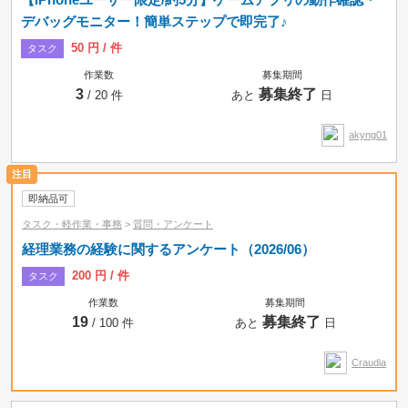
デバッグモニター！簡単ステップで即完了♪
50 円 / 件
タスク
作業数
募集期間
3
募集終了
/ 20 件
あと
日
akyng01
即納品可
タスク・軽作業・事務
>
質問・アンケート
経理業務の経験に関するアンケート（2026/06）
200 円 / 件
タスク
作業数
募集期間
19
募集終了
/ 100 件
あと
日
Craudia