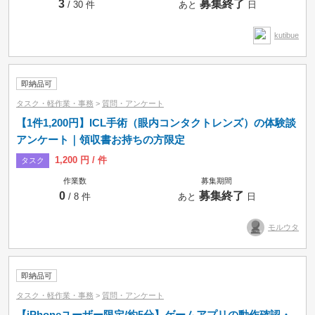
3
募集終了
/ 30 件
あと
日
時間制
kutibue
即納品可
タスク・軽作業・事務
>
質問・アンケート
【1件1,200円】ICL手術（眼内コンタクトレンズ）の体験談
アンケート｜領収書お持ちの方限定
1,200 円 / 件
タスク
作業数
募集期間
0
募集終了
/ 8 件
あと
日
モルウタ
即納品可
タスク・軽作業・事務
>
質問・アンケート
【iPhoneユーザー限定/約5分】ゲームアプリの動作確認・