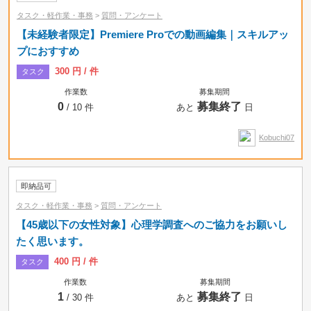
タスク・軽作業・事務
>
質問・アンケート
【未経験者限定】Premiere Proでの動画編集｜スキルアッ
プにおすすめ
300 円 / 件
タスク
作業数
募集期間
0
募集終了
/ 10 件
あと
日
Kobuchi07
即納品可
タスク・軽作業・事務
>
質問・アンケート
【45歳以下の女性対象】心理学調査へのご協力をお願いし
たく思います。
400 円 / 件
タスク
作業数
募集期間
1
募集終了
/ 30 件
あと
日