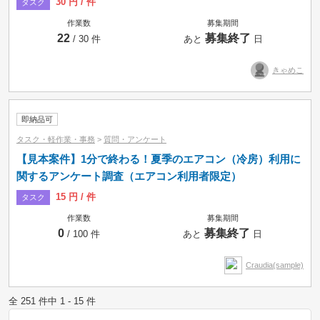
30 円 / 件
タスク
作業数
募集期間
22
募集終了
/ 30 件
あと
日
きゃめこ
即納品可
タスク・軽作業・事務
>
質問・アンケート
【見本案件】1分で終わる！夏季のエアコン（冷房）利用に
関するアンケート調査（エアコン利用者限定）
15 円 / 件
タスク
作業数
募集期間
0
募集終了
/ 100 件
あと
日
Craudia(sample)
全 251 件中 1 - 15 件