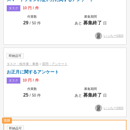
10 円 / 件
タスク
作業数
募集期間
29
募集終了
/ 50 件
あと
日
いっちー0303
即納品可
タスク・軽作業・事務
>
質問・アンケート
お正月に関するアンケート
10 円 / 件
タスク
作業数
募集期間
25
募集終了
/ 50 件
あと
日
いっちー0303
即納品可