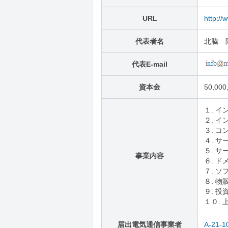
URL
http://
代表者名
北脇 
代表E-mail
資本金
50,000
１. 
２. 
３. 
４. 
５. 
事業内容
６. 
７. 
８. 物
９. 投
１０.
届出電気通信事業者
A-21-1