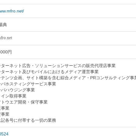
www.mfro.net/
陽典
,000円
インターネット広告・ソリューションサービスの販売代理店事業
インターネット及びモバイルにおけるメディア運営事業
コンテンツ企画、サイト構築を含む綜合メディア・PRコンサルティング事
サーバホスティングサービス事業
サーバハウジング事業
ドメイン取得事業
ソフトウエア開発・保守事業
販事業
資事業
 上記各号に付帯する一切の業務
0524