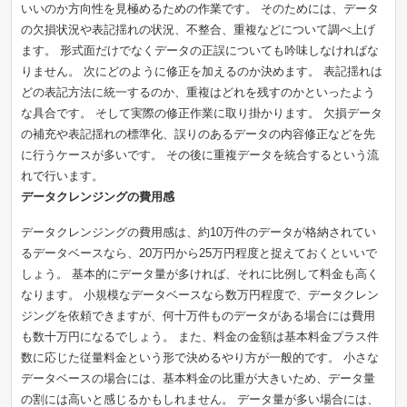
いいのか方向性を見極めるための作業です。 そのためには、データ
時間制
の欠損状況や表記揺れの状況、不整合、重複などについて調べ上げ
ます。 形式面だけでなくデータの正誤についても吟味しなければな
りません。 次にどのように修正を加えるのか決めます。 表記揺れは
どの表記方法に統一するのか、重複はどれを残すのかといったよう
な具合です。 そして実際の修正作業に取り掛かります。 欠損データ
の補充や表記揺れの標準化、誤りのあるデータの内容修正などを先
に行うケースが多いです。 その後に重複データを統合するという流
れで行います。
データクレンジングの費用感
データクレンジングの費用感は、約10万件のデータが格納されてい
るデータベースなら、20万円から25万円程度と捉えておくといいで
しょう。 基本的にデータ量が多ければ、それに比例して料金も高く
なります。 小規模なデータベースなら数万円程度で、データクレン
ジングを依頼できますが、何十万件ものデータがある場合には費用
も数十万円になるでしょう。 また、料金の金額は基本料金プラス件
数に応じた従量料金という形で決めるやり方が一般的です。 小さな
データベースの場合には、基本料金の比重が大きいため、データ量
の割には高いと感じるかもしれません。 データ量が多い場合には、