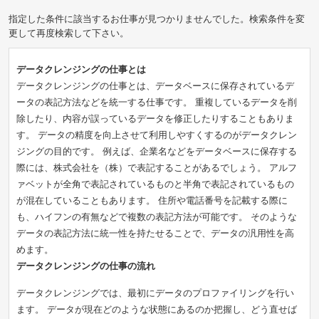
指定した条件に該当するお仕事が見つかりませんでした。検索条件を変
小カテゴリーで絞り込み
更して再度検索して下さい。
データクレンジングの仕事とは
データクレンジングの仕事とは、データベースに保存されているデ
ータの表記方法などを統一する仕事です。 重複しているデータを削
除したり、内容が誤っているデータを修正したりすることもありま
す。 データの精度を向上させて利用しやすくするのがデータクレン
ジングの目的です。 例えば、企業名などをデータベースに保存する
際には、株式会社を（株）で表記することがあるでしょう。 アルフ
ァベットが全角で表記されているものと半角で表記されているもの
が混在していることもあります。 住所や電話番号を記載する際に
も、ハイフンの有無などで複数の表記方法が可能です。 そのような
データの表記方法に統一性を持たせることで、データの汎用性を高
めます。
データクレンジングの仕事の流れ
募集中のみ
即納品可
データクレンジングでは、最初にデータのプロファイリングを行い
ます。 データが現在どのような状態にあるのか把握し、どう直せば
タスク
コンペ
プロジェクト