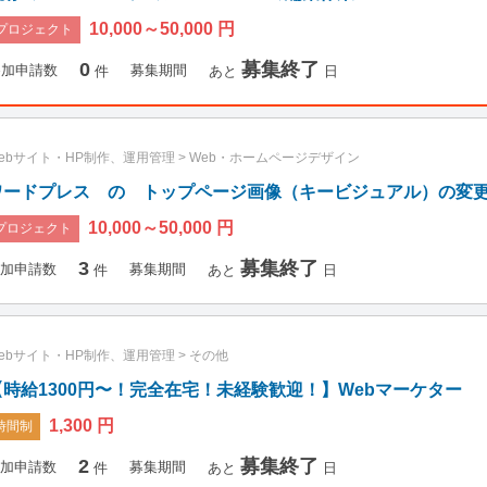
10,000～50,000 円
プロジェクト
0
募集終了
参加申請数
募集期間
件
あと
日
ebサイト・HP制作、運用管理
>
Web・ホームページデザイン
ワードプレス の トップページ画像（キービジュアル）の変
10,000～50,000 円
プロジェクト
3
募集終了
加申請数
募集期間
件
あと
日
ebサイト・HP制作、運用管理
>
その他
【時給1300円〜！完全在宅！未経験歓迎！】Webマーケター
1,300 円
時間制
2
募集終了
加申請数
募集期間
件
あと
日