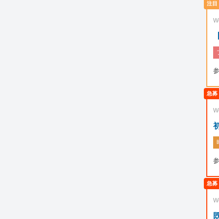
W
W
W