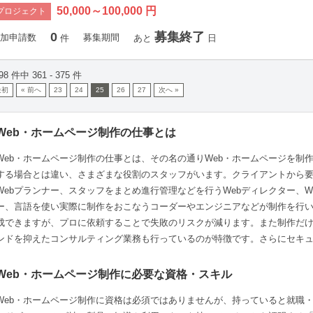
50,000～100,000 円
プロジェクト
0
募集終了
加申請数
募集期間
件
あと
日
98 件中 361 - 375 件
最初
« 前へ
23
24
25
26
27
次へ »
Web・ホームページ制作の仕事とは
Web・ホームページ制作の仕事とは、その名の通りWeb・ホームページを制
する場合とは違い、さまざまな役割のスタッフがいます。クライアントから
Webプランナー、スタッフをまとめ進行管理などを行うWebディレクター、W
ー、言語を使い実際に制作をおこなうコーダーやエンジニアなどが制作を行い
成できますが、プロに依頼することで失敗のリスクが減ります。また制作だ
ンドを抑えたコンサルティング業務も行っているのが特徴です。さらにセキ
Web・ホームページ制作に必要な資格・スキル
Web・ホームページ制作に資格は必須ではありませんが、持っていると就職