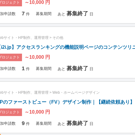
～10,000 円
プロジェクト
7
募集終了
加申請数
募集期間
件
あと
日
ebサイト・HP制作、運用管理
>
その他
【i2i.jp】アクセスランキングの機能説明ページのコンテンツリ
～10,000 円
プロジェクト
1
募集終了
加申請数
募集期間
件
あと
日
ebサイト・HP制作、運用管理
>
Web・ホームページデザイン
HPのファーストビュー（FV）デザイン制作｜【継続依頼あり】
～10,000 円
プロジェクト
9
募集終了
加申請数
募集期間
件
あと
日