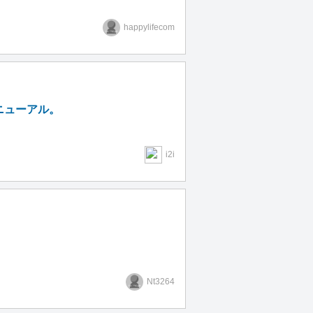
happylifecom
ニューアル。
i2i
Nt3264