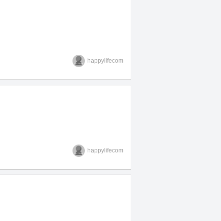
happylifecom
happylifecom