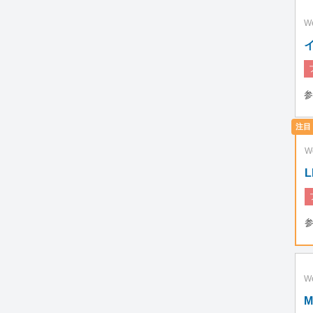
W
参
W
W