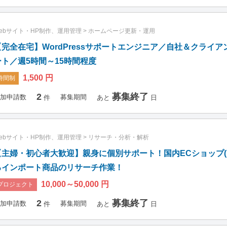
ebサイト・HP制作、運用管理
>
ホームページ更新・運用
【完全在宅】WordPressサポートエンジニア／自社＆クライ
ート／週5時間～15時間程度
1,500 円
時間制
2
募集終了
加申請数
募集期間
件
あと
日
ebサイト・HP制作、運用管理
>
リサーチ・分析・解析
【主婦・初心者大歓迎】親身に個別サポート！国内ECショップ(
るインポート商品のリサーチ作業！
10,000～50,000 円
プロジェクト
2
募集終了
加申請数
募集期間
件
あと
日