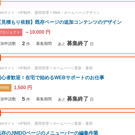
ebサイト・HP制作、運用管理
>
Web・ホームページデザイン
【見積もり依頼】既存ページの追加コンテンツのデザイン
～10,000 円
プロジェクト
2
募集終了
参加申請数
募集期間
件
あと
日
ebサイト・HP制作、運用管理
>
ホームページ更新・運用
初心者歓迎！在宅で始めるWEBサポートのお仕事
1,500 円
時間制
5
募集終了
参加申請数
募集期間
件
あと
日
ebサイト・HP制作、運用管理
>
ホームページ更新・運用
既存のJIMDOページのメニューバーの編集作業