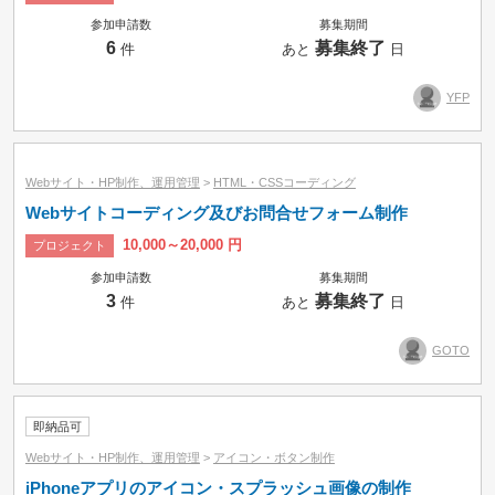
参加申請数
募集期間
6
募集終了
件
あと
日
YFP
Webサイト・HP制作、運用管理
>
HTML・CSSコーディング
Webサイトコーディング及びお問合せフォーム制作
10,000～20,000 円
プロジェクト
参加申請数
募集期間
3
募集終了
件
あと
日
GOTO
即納品可
Webサイト・HP制作、運用管理
>
アイコン・ボタン制作
iPhoneアプリのアイコン・スプラッシュ画像の制作