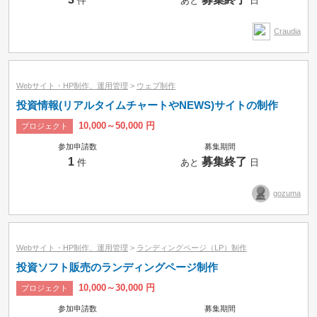
件
あと
日
Craudia
Webサイト・HP制作、運用管理
>
ウェブ制作
投資情報(リアルタイムチャートやNEWS)サイトの制作
10,000～50,000 円
プロジェクト
参加申請数
募集期間
1
募集終了
件
あと
日
gozuma
Webサイト・HP制作、運用管理
>
ランディングページ（LP）制作
投資ソフト販売のランディングページ制作
10,000～30,000 円
プロジェクト
参加申請数
募集期間