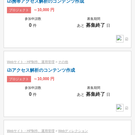
i2i携帯アクセス解析のコンテンツ作成
～10,000 円
プロジェクト
参加申請数
募集期間
0
募集終了
件
あと
日
i2i
Webサイト・HP制作、運用管理
>
その他
i2iアクセス解析のコンテンツ作成
～10,000 円
プロジェクト
参加申請数
募集期間
0
募集終了
件
あと
日
i2i
Webサイト・HP制作、運用管理
>
Webディレクション