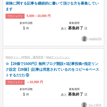
保険に関する記事を継続的に書いて頂ける方を募集してい
ます
5,000～10,000 円
プロジェクト
参加申請数
募集期間
1
募集終了
件
あと
日
you031376
Webサイト・HP制作、運用管理
>
Webディレクション
☆【28個で1500円】無料ブログ開設+3記事投稿+指定リン
ク設定【28個】(記事は用意されているのをコピー&ペース
トするだけ) ⑨
～10,000 円
プロジェクト
参加申請数
募集期間
1
募集終了
件
あと
日
カレー好き