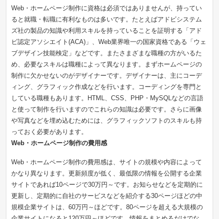
Web・ホームページ制作に資格は必須ではありませんが、持ってい
ると就職・転職に有利なものは多いです。たとえばアドビシステム
ズ社の製品の知識や利用スキルを持っていることを証明する「アド
ビ認定アソシエイト(ACA)」、Web業界唯一の国家資格である「ウェ
ブデザイン技能検定」などです。またさまざまな職種の方がいるた
め、必要なスキルは職種によって異なります。まずホームページの
制作に欠かせないのがデザイナーです。デザイナーは、主にコーデ
ィング、グラフィック作成などを行います。コーディングを専門と
している職種もあります。HTML、CSS、PHP・MySQLなどの言語
と使って制作を行いますのでこれらの知識は必要です。さらに画像
や写真などを埋め込むためには、グラフィックソフトのスキルも持
っておく必要があります。
Web・ホームページ制作の費用感
Web・ホームページ制作の費用感は、サイトの規模や内容によって
かなり異なります。更新頻度が低く、最低限の情報を公開する企業
サイトであれば10ページで30万円～です。お知らせなどを定期的に
更新し、定期的に自社のサービスなどを紹介する30ページほどの中
規模企業サイトは、60万円～ほどです。80ページを超える大規模の
企業サイトになると120万円～ほどです。情報をまとめるだけでな