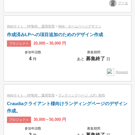
アーモ
時間制
Webサイト・HP制作、運用管理
>
Web・ホームページデザイン
作成済みLPへの項目追加のためのデザイン作成
20,000～30,000 円
プロジェクト
参加申請数
募集期間
4
募集終了
件
あと
日
Request
Webサイト・HP制作、運用管理
>
ランディングページ（LP）制作
Craudiaクライアント様向けランディングページのデザイン
作成。
30,000～50,000 円
プロジェクト
参加申請数
募集期間
3
募集終了