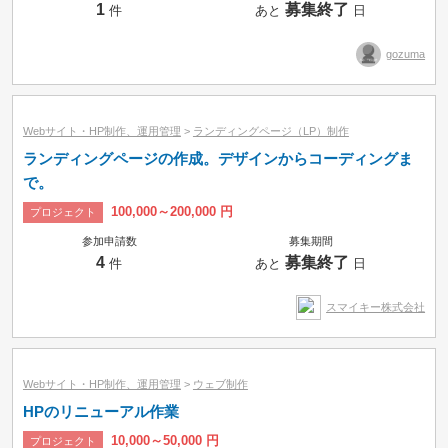
1
募集終了
件
あと
日
gozuma
Webサイト・HP制作、運用管理
>
ランディングページ（LP）制作
ランディングページの作成。デザインからコーディングま
で。
100,000～200,000 円
プロジェクト
参加申請数
募集期間
4
募集終了
件
あと
日
スマイキー株式会社
Webサイト・HP制作、運用管理
>
ウェブ制作
HPのリニューアル作業
10,000～50,000 円
プロジェクト