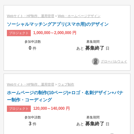
小カテゴリーで絞り込み
Webサイト・HP制作、運用管理
>
Web・ホームページデザイン
ソーシャルマッチングアプリ(スマホ用)のデザイン
1,000,000～2,000,000 円
プロジェクト
参加申請数
募集期間
0
募集終了
件
あと
日
グローバルウェイ
Webサイト・HP制作、運用管理
>
ウェブ制作
ホームページの制作(10ページ)+ロゴ・名刺デザイン+バナ
ー制作・コーディング
120,000～140,000 円
プロジェクト
参加申請数
募集期間
募集中のみ
即納品可
3
募集終了
件
あと
日
タスク
コンペ
プロジェクト