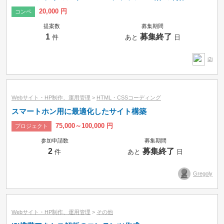
20,000 円
コンペ
提案数
募集期間
1
募集終了
件
あと
日
i2i
Webサイト・HP制作、運用管理
>
HTML・CSSコーディング
スマートホン用に最適化したサイト構築
75,000～100,000 円
プロジェクト
参加申請数
募集期間
2
募集終了
件
あと
日
Gregoly
Webサイト・HP制作、運用管理
>
その他