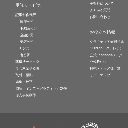
手数料について
受託サービス
よくある質問
記事制作代行
お問い合わせ
医療分野
不動産分野
お役立ち情報
金融分野
美容分野
クラウディア会員特典
IT分野
Crarepo（クラレポ）
食分野
公式Facebookページ
薬機法チェック
公式Twitter
専門家記事監修
掲載メディア様一覧
取材・撮影
サイトマップ
編集・校正
図解・インフォグラフィック制作
導入事例制作