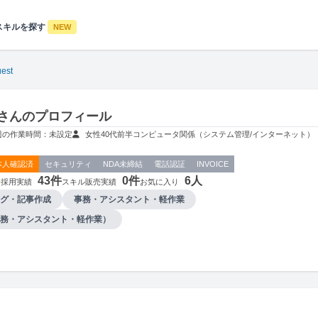
スキルを探す
NEW
est
stさんのプロフィール
週の作業時間：未設定
女性
40代前半
コンピュータ関係（システム管理/インターネット）
本人確認済
セキュリティ
NDA未締結
電話認証
INVOICE
6
43件
0件
6人
採用実績
スキル販売実績
お気に入り
グ・記事作成
事務・アシスタント・軽作業
務・アシスタント・軽作業）