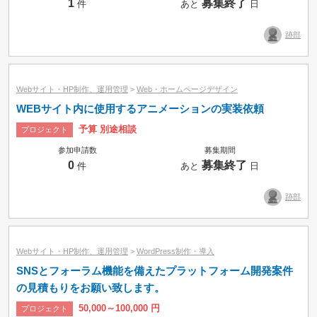
1
募集終了
件
あと
日
跡部
Webサイト・HP制作、運用管理
>
Web・ホームページデザイン
WEBサイト内に使用するアニメーションの実装依頼
予算 別途相談
プロジェクト
参加申請数
募集期間
0
募集終了
件
あと
日
跡部
Webサイト・HP制作、運用管理
>
WordPress制作・導入
SNSとフォーラム機能を備えたプラットフォーム開発案件
の見積もりをお願い致します。
50,000～100,000 円
プロジェクト