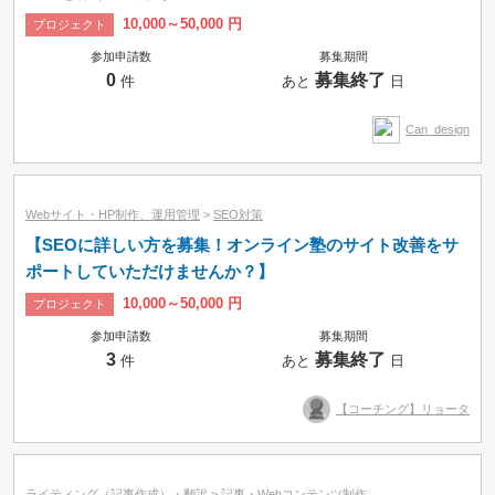
10,000～50,000 円
プロジェクト
参加申請数
募集期間
0
募集終了
件
あと
日
Can_design
Webサイト・HP制作、運用管理
>
SEO対策
【SEOに詳しい方を募集！オンライン塾のサイト改善をサ
ポートしていただけませんか？】
10,000～50,000 円
プロジェクト
参加申請数
募集期間
3
募集終了
件
あと
日
【コーチング】リョータ
ライティング（記事作成）・翻訳
>
記事・Webコンテンツ制作