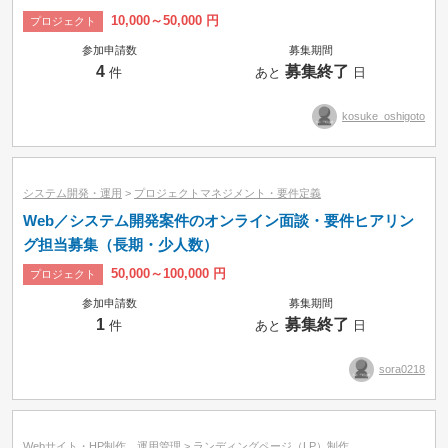
10,000～50,000 円
プロジェクト
参加申請数
募集期間
4
募集終了
件
あと
日
kosuke_oshigoto
システム開発・運用
>
プロジェクトマネジメント・要件定義
Web／システム開発案件のオンライン面談・要件ヒアリン
グ担当募集（長期・少人数）
50,000～100,000 円
プロジェクト
募集中のみ
即納品可
参加申請数
募集期間
1
募集終了
件
あと
日
タスク
コンペ
プロジェクト
時間制
sora0218
Webサイト・HP制作、運用管理
>
ランディングページ（LP）制作