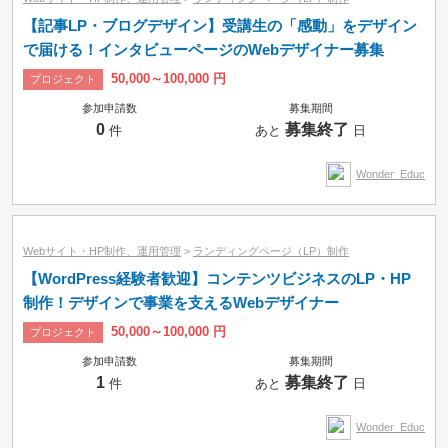
【記事LP・ブログデザイン】受講生の「感動」をデザイン
で届ける！インタビューページのWebデザイナー募集
50,000～100,000 円
プロジェクト
参加申請数
募集期間
0
募集終了
件
あと
日
Wonder_Educ
Webサイト・HP制作、運用管理
>
ランディングページ（LP）制作
【WordPress経験者歓迎】コンテンツビジネスのLP・HP
制作！デザインで事業を支えるWebデザイナー
50,000～100,000 円
プロジェクト
参加申請数
募集期間
1
募集終了
件
あと
日
Wonder_Educ