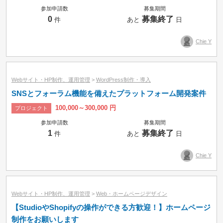
参加申請数
募集期間
0
募集終了
件
あと
日
Chie Y
Webサイト・HP制作、運用管理
>
WordPress制作・導入
SNSとフォーラム機能を備えたプラットフォーム開発案件
100,000～300,000 円
プロジェクト
参加申請数
募集期間
1
募集終了
件
あと
日
Chie Y
Webサイト・HP制作、運用管理
>
Web・ホームページデザイン
【StudioやShopifyの操作ができる方歓迎！】ホームページ
制作をお願いします