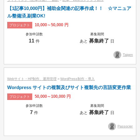
【1記事10,000円】補助金関連の記事作成！！ ☆マニュア
ル整備済,副業OK!
10,000～50,000 円
プロジェクト
参加申請数
募集期間
11
募集終了
件
あと
日
Taigen
Webサイト・HP制作、運用管理
>
WordPress制作・導入
Wordpress サイトの複製及びサイト複製先の言語変更作業
50,000～100,000 円
プロジェクト
参加申請数
募集期間
7
募集終了
件
あと
日
Passocier