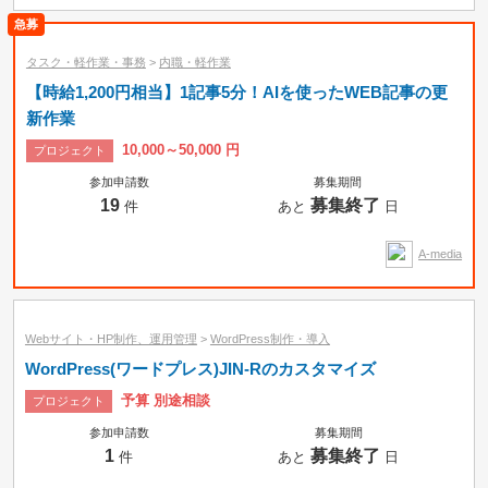
タスク・軽作業・事務
>
内職・軽作業
【時給1,200円相当】1記事5分！AIを使ったWEB記事の更
新作業
10,000～50,000 円
プロジェクト
参加申請数
募集期間
19
募集終了
件
あと
日
A-media
Webサイト・HP制作、運用管理
>
WordPress制作・導入
WordPress(ワードプレス)JIN-Rのカスタマイズ
予算 別途相談
プロジェクト
参加申請数
募集期間
1
募集終了
件
あと
日