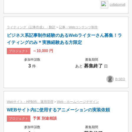
collabomall
ライティング（記事作成）・翻訳
>
記事・Webコンテンツ制作
ビジネス系記事制作経験のあるWebライターさん募集！ラ
イティングのみ＊実務経験ある方限定
～10,000 円
プロジェクト
参加申請数
募集期間
3
募集終了
件
あと
日
B-SEO
Webサイト・HP制作、運用管理
>
Web・ホームページデザイン
WEBサイト内に使用するアニメーションの実装依頼
予算 別途相談
プロジェクト
参加申請数
募集期間