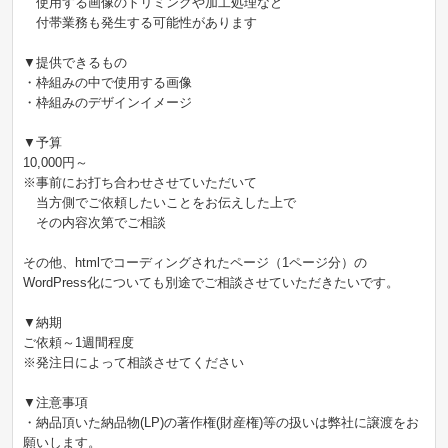
使用する画像のトリミングや加工処理など
付帯業務も発生する可能性があります
▼提供できるもの
・枠組みの中で使用する画像
・枠組みのデザインイメージ
▼予算
10,000円～
※事前にお打ち合わせさせていただいて
当方側でご依頼したいことをお伝えした上で
その内容次第でご相談
その他、htmlでコーディングされたページ（1ページ分）の
WordPress化についても別途でご相談させていただきたいです。
▼納期
ご依頼～1週間程度
※発注日によって相談させてください
▼注意事項
・納品頂いた納品物(LP)の著作権(財産権)等の扱いは弊社に譲渡をお
願いします。