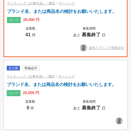
ライティング（記事作成）・翻訳
>
ネーミング
ブランド名、または商品名の検討をお願いいたします。
20,000 円
コンペ
提案数
募集期間
41
募集終了
件
あと
日
遠州スプリング有限会社
非公開
即納品可
ライティング（記事作成）・翻訳
>
ネーミング
ブランド名、または商品名の検討をお願いいたします。
20,000 円
コンペ
募集中のみ
即納品可
提案数
募集期間
0
募集終了
件
あと
日
タスク
コンペ
プロジェクト
時間制