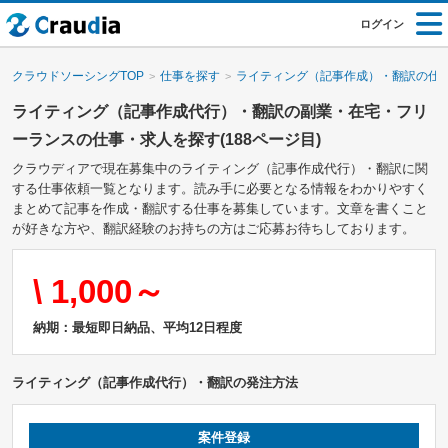
ログイン
クラウドソーシングTOP
仕事を探す
ライティング（記事作成）・翻訳の仕
ライティング（記事作成代行）・翻訳の副業・在宅・フリ
ーランスの仕事・求人を探す(188ページ目)
クラウディアで現在募集中のライティング（記事作成代行）・翻訳に関
する仕事依頼一覧となります。読み手に必要となる情報をわかりやすく
まとめて記事を作成・翻訳する仕事を募集しています。文章を書くこと
が好きな方や、翻訳経験のお持ちの方はご応募お待ちしております。
\ 1,000～
納期：最短即日納品、平均12日程度
ライティング（記事作成代行）・翻訳の発注方法
案件登録