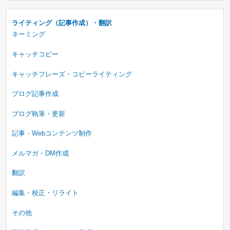
ライティング（記事作成）・翻訳
ネーミング
キャッチコピー
キャッチフレーズ・コピーライティング
ブログ記事作成
ブログ執筆・更新
記事・Webコンテンツ制作
メルマガ・DM作成
翻訳
編集・校正・リライト
その他