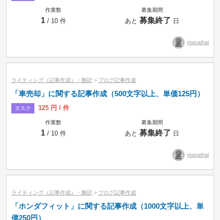
作業数
募集期間
1
募集終了
/ 10 件
あと
日
masathai
ライティング（記事作成）・翻訳
>
ブログ記事作成
「車売却」に関する記事作成（500文字以上、単価125円）
125 円 / 件
タスク
作業数
募集期間
1
募集終了
/ 10 件
あと
日
masathai
ライティング（記事作成）・翻訳
>
ブログ記事作成
「ホンダフィット」に関する記事作成（1000文字以上、単
価250円）