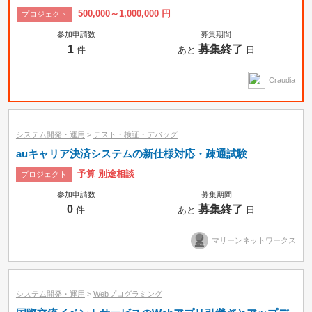
500,000～1,000,000 円
プロジェクト
参加申請数
募集期間
1
募集終了
件
あと
日
Craudia
システム開発・運用
>
テスト・検証・デバッグ
auキャリア決済システムの新仕様対応・疎通試験
予算 別途相談
プロジェクト
参加申請数
募集期間
0
募集終了
件
あと
日
マリーンネットワークス
システム開発・運用
>
Webプログラミング