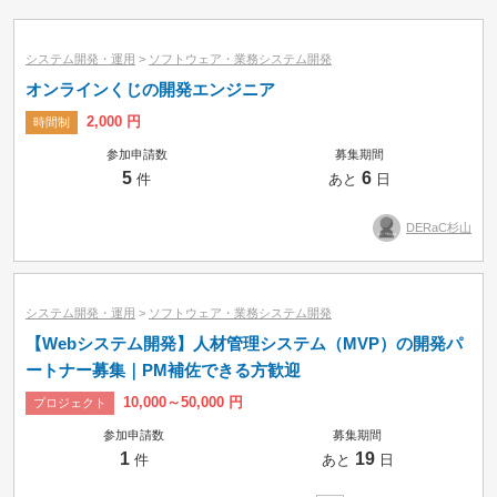
小カテゴリーで絞り込み
システム開発・運用
>
ソフトウェア・業務システム開発
オンラインくじの開発エンジニア
2,000 円
時間制
参加申請数
募集期間
5
6
件
あと
日
DERaC杉山
システム開発・運用
>
ソフトウェア・業務システム開発
【Webシステム開発】人材管理システム（MVP）の開発パ
ートナー募集｜PM補佐できる方歓迎
10,000～50,000 円
プロジェクト
参加申請数
募集期間
募集中のみ
即納品可
1
19
件
あと
日
タスク
コンペ
プロジェクト