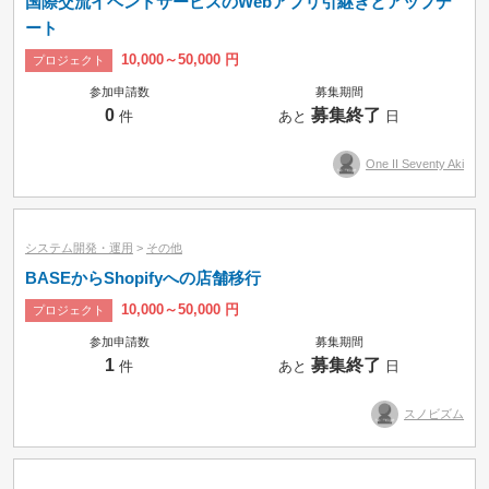
国際交流イベントサービスのWebアプリ引継ぎとアップデ
ート
10,000～50,000 円
プロジェクト
参加申請数
募集期間
0
募集終了
件
あと
日
One II Seventy Aki
システム開発・運用
>
その他
BASEからShopifyへの店舗移行
10,000～50,000 円
プロジェクト
参加申請数
募集期間
1
募集終了
件
あと
日
スノビズム