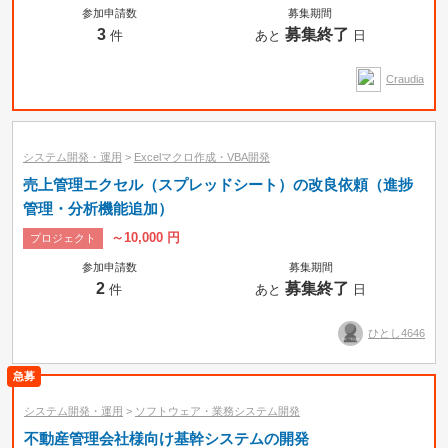
参加申請数
募集期間
3
募集終了
件
あと
日
Craudia
システム開発・運用
>
Excelマクロ作成・VBA開発
売上管理エクセル（スプレッドシート）の改良依頼（進捗
管理・分析機能追加）
～10,000 円
プロジェクト
参加申請数
募集期間
2
募集終了
件
あと
日
ひとし4646
システム開発・運用
>
ソフトウェア・業務システム開発
不動産管理会社様向け基幹システムの開発