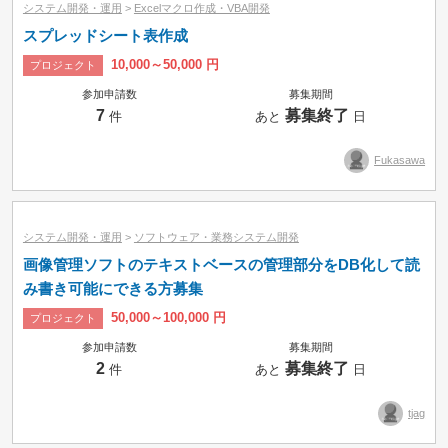
システム開発・運用
>
Excelマクロ作成・VBA開発
スプレッドシート表作成
10,000～50,000 円
プロジェクト
参加申請数
募集期間
7
募集終了
件
あと
日
Fukasawa
システム開発・運用
>
ソフトウェア・業務システム開発
画像管理ソフトのテキストベースの管理部分をDB化して読
み書き可能にできる方募集
50,000～100,000 円
プロジェクト
参加申請数
募集期間
2
募集終了
件
あと
日
tjag