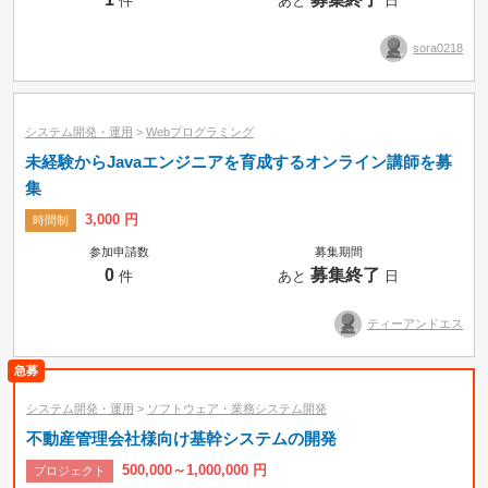
件
あと
日
sora0218
システム開発・運用
>
Webプログラミング
未経験からJavaエンジニアを育成するオンライン講師を募
集
3,000 円
時間制
参加申請数
募集期間
0
募集終了
件
あと
日
ティーアンドエス
システム開発・運用
>
ソフトウェア・業務システム開発
不動産管理会社様向け基幹システムの開発
500,000～1,000,000 円
プロジェクト