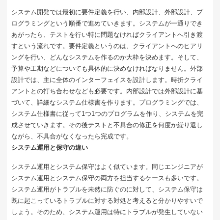
システム開発では最初に要件定義を行い、内部設計、外部設計、プ
ログラミングという順番で進めていきます。システムが一通りでき
あがったら、テストを行い特に問題なければクライアントへ引き渡
すという流れです。要件定義というのは、クライアントへのヒアリ
ングを行い、どんなシステムを作るのか大枠を決めます。そして、
予算や工期などについても具体的に決めなければなりません。外部
設計では、主に全体のインターフェイスを設計します。時折クライ
アントとの打ち合わせなども必要です。内部設計では外部設計に基
づいて、詳細なシステム仕様書を作ります。プログラミングでは、
システム仕様書に従って1つ1つのプログラムを作り、システムを完
成させていきます。その後テストと不具合の修正を何度か繰り返し
ながら、不具合がなくなったら完成です。
システム運用と保守の違い
システム運用とシステム保守はよく似ています。同じエンジニアが
システム運用とシステム保守の両方を担当するケースも多いです。
システム運用がトラブルを未然に防ぐのに対して、システム保守は
既に起こっているトラブルに対する対処と考えると分かりやすいで
しょう。そのため、システム運用は特にトラブルが発生していない