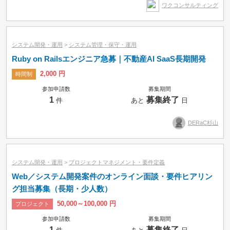
ワクコンサルティング
時間制
システム開発・運用
>
システム管理・保守・運用
Ruby on Railsエンジニア急募｜不動産AI SaaS長期開発
2,000 円
時間制
参加申請数
募集期間
1
募集終了
件
あと
日
DERaC杉山
システム開発・運用
>
プロジェクトマネジメント・要件定義
Web／システム開発案件のオンライン面談・要件ヒアリン
グ担当募集（長期・少人数）
50,000～100,000 円
プロジェクト
参加申請数
募集期間
1
募集終了