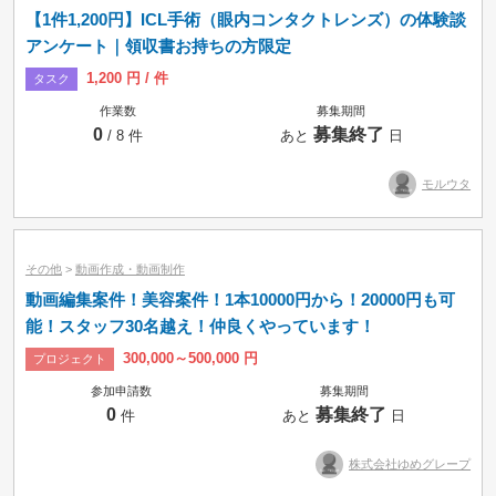
【1件1,200円】ICL手術（眼内コンタクトレンズ）の体験談
アンケート｜領収書お持ちの方限定
1,200 円 / 件
タスク
作業数
募集期間
0
募集終了
/ 8 件
あと
日
モルウタ
その他
>
動画作成・動画制作
動画編集案件！美容案件！1本10000円から！20000円も可
能！スタッフ30名越え！仲良くやっています！
300,000～500,000 円
プロジェクト
参加申請数
募集期間
0
募集終了
件
あと
日
株式会社ゆめグレープ