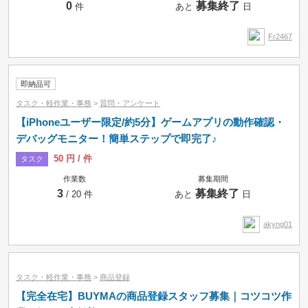
0
募集終了
件
あと
日
Fr2467
即納品可
タスク・軽作業・事務
>
質問・アンケート
【iPhoneユーザー限定/約5分】ゲームアプリの動作確認・
デバッグモニター！簡単ステップで即完了♪
50 円 / 件
タスク
作業数
募集期間
3
募集終了
/ 20 件
あと
日
akyng01
タスク・軽作業・事務
>
商品登録
【完全在宅】BUYMAの商品登録スタッフ募集｜コツコツ作