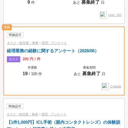
9
募集終了
件
あと
日
reon_333
即納品可
タスク・軽作業・事務
>
質問・アンケート
経理業務の経験に関するアンケート（2026/06）
200 円 / 件
タスク
作業数
募集期間
19
募集終了
/ 100 件
あと
日
Craudia
即納品可
タスク・軽作業・事務
>
質問・アンケート
【1件1,000円】ICL手術（眼内コンタクトレンズ）の体験談