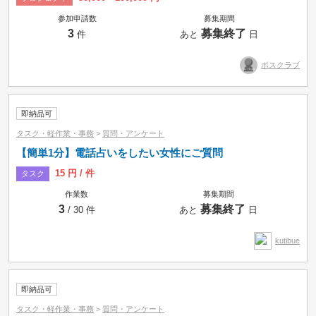
参加申請数
募集期間
3
募集終了
件
あと
日
ボスクラブ
即納品可
タスク・軽作業・事務
>
質問・アンケート
【簡単1分】電話占いをしたい女性にご質問
15 円 / 件
タスク
作業数
募集期間
募集中のみ
即納品可
3
募集終了
/ 30 件
あと
日
タスク
コンペ
プロジェクト
kutibue
時間制
即納品可
タスク・軽作業・事務
>
質問・アンケート