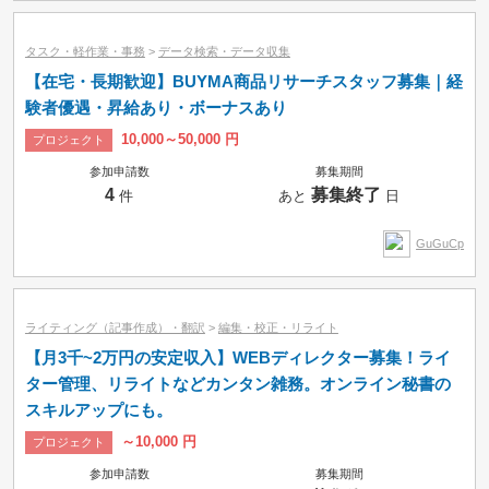
タスク・軽作業・事務
>
データ検索・データ収集
【在宅・長期歓迎】BUYMA商品リサーチスタッフ募集｜経
験者優遇・昇給あり・ボーナスあり
10,000～50,000 円
プロジェクト
参加申請数
募集期間
4
募集終了
件
あと
日
GuGuCp
ライティング（記事作成）・翻訳
>
編集・校正・リライト
【月3千~2万円の安定収入】WEBディレクター募集！ライ
ター管理、リライトなどカンタン雑務。オンライン秘書の
スキルアップにも。
～10,000 円
プロジェクト
参加申請数
募集期間