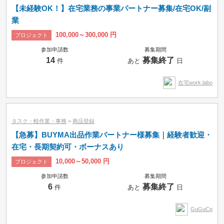
【未経験OK！】在宅業務の事業パートナー募集/在宅OK/副
業
100,000～300,000 円
プロジェクト
参加申請数
募集期間
14
募集終了
件
あと
日
在宅work.labo
タスク・軽作業・事務
>
商品登録
【急募】BUYMA出品作業パートナー様募集｜経験者歓迎・
在宅・長期契約可・ボーナスあり
10,000～50,000 円
プロジェクト
参加申請数
募集期間
6
募集終了
件
あと
日
GuGuCp