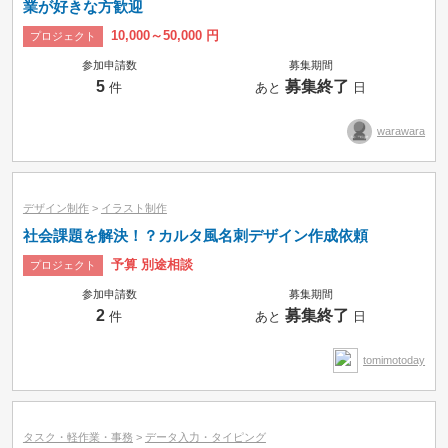
業が好きな方歓迎
10,000～50,000 円
プロジェクト
参加申請数
募集期間
5
募集終了
件
あと
日
warawara
デザイン制作
>
イラスト制作
社会課題を解決！？カルタ風名刺デザイン作成依頼
予算 別途相談
プロジェクト
参加申請数
募集期間
2
募集終了
件
あと
日
tomimotoday
タスク・軽作業・事務
>
データ入力・タイピング