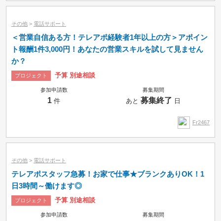
その他
>
電話サポート
＜営業自信ある方！テレアポ経験者1年以上の方＞アポイン
ト報酬1件3,000円！あなたの営業スキルを試して見ません
か？
予算 別途相談
プロジェクト
参加申請数
募集期間
1
募集終了
件
あと
日
Fr2467
その他
>
電話サポート
テレアポスタッフ急募！お家で仕事★ブランクありOK！1
日3時間～働けます◎
予算 別途相談
プロジェクト
参加申請数
募集期間