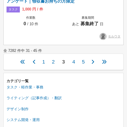
アンケート｜領収書お持ちの方限定
1,000 円 / 件
タスク
作業数
募集期間
0
募集終了
/ 10 件
あと
日
モルウタ
全 7282 件中 31 - 45 件
1
2
3
4
5
カテゴリ一覧
タスク・軽作業・事務
ライティング（記事作成）・翻訳
デザイン制作
システム開発・運用