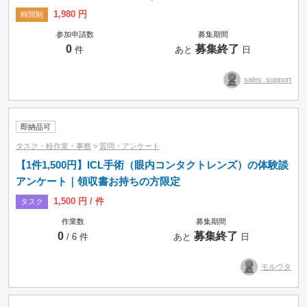
1,980 円
時間制
参加申請数
募集期間
0
募集終了
件
あと
日
sales_support
即納品可
タスク・軽作業・事務
>
質問・アンケート
【1件1,500円】ICL手術（眼内コンタクトレンズ）の体験談
アンケート｜領収書お持ちの方限定
募集中のみ
即納品可
1,500 円 / 件
タスク
作業数
募集期間
タスク
コンペ
プロジェクト
0
募集終了
/ 6 件
あと
日
時間制
モルウタ