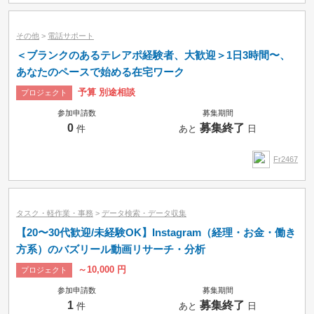
その他
>
電話サポート
＜ブランクのあるテレアポ経験者、大歓迎＞1日3時間〜、
あなたのペースで始める在宅ワーク
予算 別途相談
プロジェクト
参加申請数
募集期間
0
募集終了
件
あと
日
Fr2467
タスク・軽作業・事務
>
データ検索・データ収集
【20〜30代歓迎/未経験OK】Instagram（経理・お金・働き
方系）のバズリール動画リサーチ・分析
～10,000 円
プロジェクト
参加申請数
募集期間
1
募集終了
件
あと
日