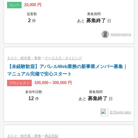
10,000 円
コンペ
提案数
募集期間
2
募集終了
件
あと
日
goonmyamya
タスク・軽作業・事務
>
データ入力・タイピング
【未経験歓迎】アパレルWeb業務の新事業メンバー募集｜
マニュアル完備で安心スタート
100,000～300,000 円
プロジェクト
参加申請数
募集期間
12
募集終了
件
あと
日
在宅work.labo
タスク・軽作業・事務
>
商品登録