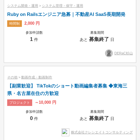
システム開発・運用
>
システム管理・保守・運用
Ruby on Railsエンジニア急募｜不動産AI SaaS長期開発
2,000 円
時間制
参加申請数
募集期間
1
募集終了
件
あと
日
DERaC杉山
その他
>
動画作成・動画制作
【副業歓迎】 TikTokのショート動画編集者募集 ◆東海三
県・名古屋在住の方歓迎
～10,000 円
プロジェクト
参加申請数
募集期間
0
募集終了
件
あと
日
株式会社クレシエイトコンサルティング