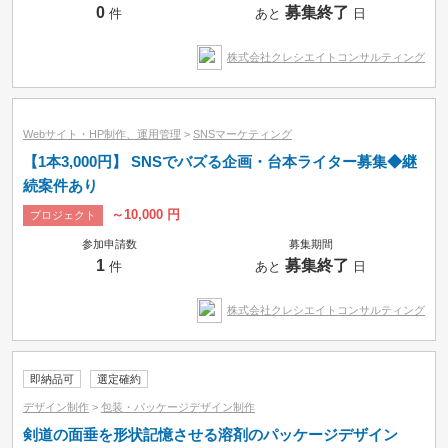
0
募集終了
件
あと
日
株式会社クレシエイトコンサルティング
Webサイト・HP制作、運用管理
>
SNSマーケティング
【1本3,000円】 SNSでバズる企画・台本ライター募集◆継
続案件あり
～10,000 円
プロジェクト
参加申請数
募集期間
1
募集終了
件
あと
日
株式会社クレシエイトコンサルティング
即納品可
選定確約
デザイン制作
>
包装・パッケージデザイン制作
剣道の面垂を形状記憶させる溶剤のパッケージデザイン