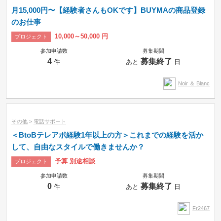
月15,000円〜【経験者さんもOKです】BUYMAの商品登録
のお仕事
10,000～50,000 円
プロジェクト
参加申請数
募集期間
4
募集終了
件
あと
日
Noir ＆ Blanc
その他
>
電話サポート
＜BtoBテレアポ経験1年以上の方＞これまでの経験を活か
して、自由なスタイルで働きませんか？
予算 別途相談
プロジェクト
参加申請数
募集期間
0
募集終了
件
あと
日
Fr2467