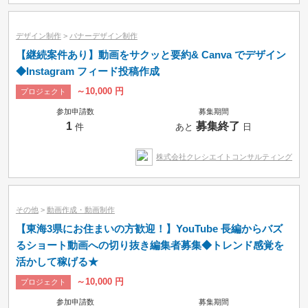
デザイン制作
>
バナーデザイン制作
【継続案件あり】動画をサクッと要約& Canva でデザイン
◆Instagram フィード投稿作成
～10,000 円
プロジェクト
参加申請数
募集期間
1
募集終了
件
あと
日
株式会社クレシエイトコンサルティング
その他
>
動画作成・動画制作
【東海3県にお住まいの方歓迎！】YouTube 長編からバズ
るショート動画への切り抜き編集者募集◆トレンド感覚を
活かして稼げる★
～10,000 円
プロジェクト
参加申請数
募集期間