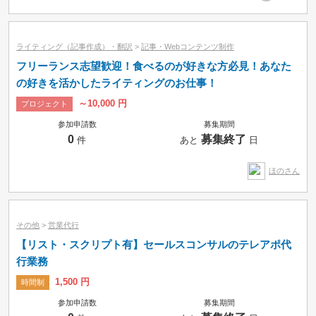
ライティング（記事作成）・翻訳
>
記事・Webコンテンツ制作
フリーランス志望歓迎！食べるのが好きな方必見！あなた
の好きを活かしたライティングのお仕事！
～10,000 円
プロジェクト
参加申請数
募集期間
0
募集終了
件
あと
日
ほのさん
その他
>
営業代行
【リスト・スクリプト有】セールスコンサルのテレアポ代
行業務
1,500 円
時間制
参加申請数
募集期間