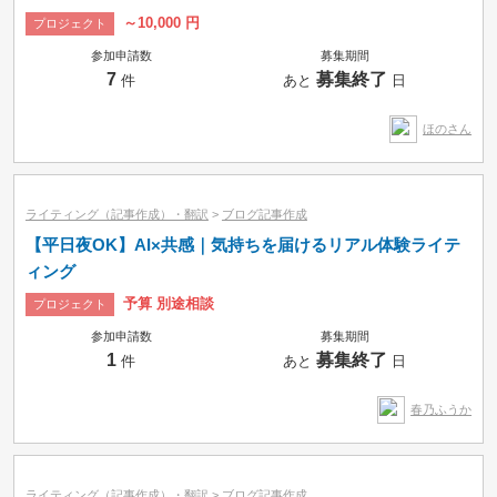
～10,000 円
プロジェクト
参加申請数
募集期間
7
募集終了
件
あと
日
ほのさん
ライティング（記事作成）・翻訳
>
ブログ記事作成
【平日夜OK】AI×共感｜気持ちを届けるリアル体験ライテ
ィング
予算 別途相談
プロジェクト
募集中のみ
即納品可
参加申請数
募集期間
1
募集終了
件
あと
日
タスク
コンペ
プロジェクト
時間制
春乃ふうか
ライティング（記事作成）・翻訳
>
ブログ記事作成