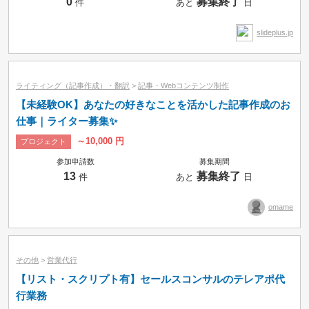
0
募集終了
件
あと
日
slideplus.jp
ライティング（記事作成）・翻訳
>
記事・Webコンテンツ制作
【未経験OK】あなたの好きなことを活かした記事作成のお
仕事｜ライター募集✨
～10,000 円
プロジェクト
参加申請数
募集期間
13
募集終了
件
あと
日
omame
その他
>
営業代行
【リスト・スクリプト有】セールスコンサルのテレアポ代
行業務