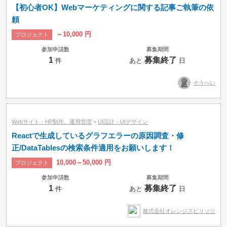
【初心者OK】Webマーケティングに関する記事ご執筆の依
頼
～10,000 円
プロジェクト
参加申請数
募集期間
1
募集終了
件
あと
日
そうへい
Webサイト・HP制作、運用管理
>
UI設計・UIデザイン
Reactで生成しているグラフエラーの原因調査・修
正/DataTablesの検索条件適用をお願いします！
10,000～50,000 円
プロジェクト
参加申請数
募集期間
1
募集終了
件
あと
日
株式会社オレンジスピリッツ