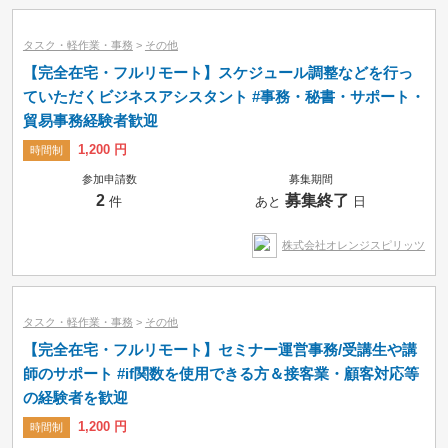
タスク・軽作業・事務
>
その他
【完全在宅・フルリモート】スケジュール調整などを行っ
ていただくビジネスアシスタント #事務・秘書・サポート・
貿易事務経験者歓迎
1,200 円
時間制
参加申請数
募集期間
2
募集終了
件
あと
日
株式会社オレンジスピリッツ
タスク・軽作業・事務
>
その他
【完全在宅・フルリモート】セミナー運営事務/受講生や講
師のサポート #if関数を使用できる方＆接客業・顧客対応等
の経験者を歓迎
1,200 円
時間制