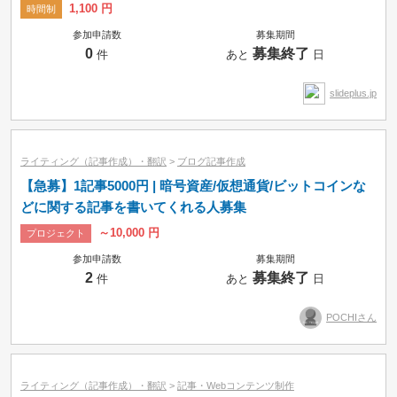
1,100 円
時間制
参加申請数
募集期間
0
募集終了
件
あと
日
slideplus.jp
ライティング（記事作成）・翻訳
>
ブログ記事作成
【急募】1記事5000円 | 暗号資産/仮想通貨/ビットコインな
どに関する記事を書いてくれる人募集
～10,000 円
プロジェクト
参加申請数
募集期間
2
募集終了
件
あと
日
POCHIさん
ライティング（記事作成）・翻訳
>
記事・Webコンテンツ制作