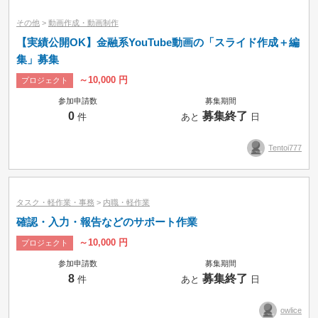
その他
>
動画作成・動画制作
【実績公開OK】金融系YouTube動画の「スライド作成＋編
集」募集
～10,000 円
プロジェクト
参加申請数
募集期間
0
募集終了
件
あと
日
Tentoi777
タスク・軽作業・事務
>
内職・軽作業
確認・入力・報告などのサポート作業
～10,000 円
プロジェクト
参加申請数
募集期間
8
募集終了
件
あと
日
owlice