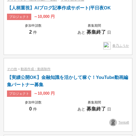
【人柄重視】AIブログ記事作成サポート|平日夜OK
～10,000 円
プロジェクト
参加申請数
募集期間
2
募集終了
件
あと
日
春乃ふうか
その他
>
動画作成・動画制作
【実績公開OK】金融知識を活かして稼ぐ！YouTube動画編
集パートナー募集
～10,000 円
プロジェクト
参加申請数
募集期間
0
募集終了
件
あと
日
Tentoi8