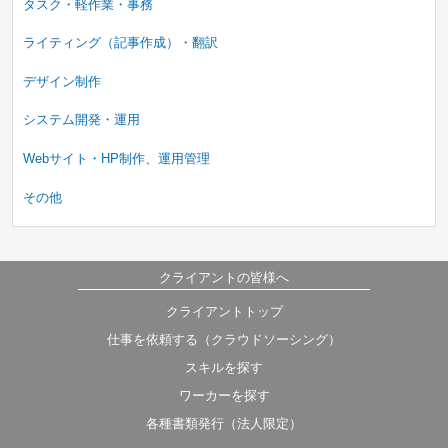
タスク・軽作業・事務
ライティング（記事作成）・翻訳
デザイン制作
システム開発・運用
Webサイト・HP制作、運用管理
その他
クライアントの皆様へ
募集中のみ
即納品可
クライアントトップ
タスク
コンペ
プロジェクト
仕事を依頼する（クラウドソーシング）
時間制
スキルを探す
ワーカーを探す
各種書類発行（法人限定）