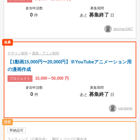
参加申請数
募集期間
0
募集終了
件
あと
日
akichan1967
デザイン制作
>
漫画・アニメ制作
【1動画15,000円〜20,000円】※YouTubeアニメーション用
の漫画作成
10,000～50,000 円
プロジェクト
参加申請数
募集期間
募集中のみ
即納品可
0
募集終了
件
あと
日
タスク
コンペ
プロジェクト
sarubedo
時間制
即納品可
ライティング（記事作成）・翻訳
>
ブログ記事作成