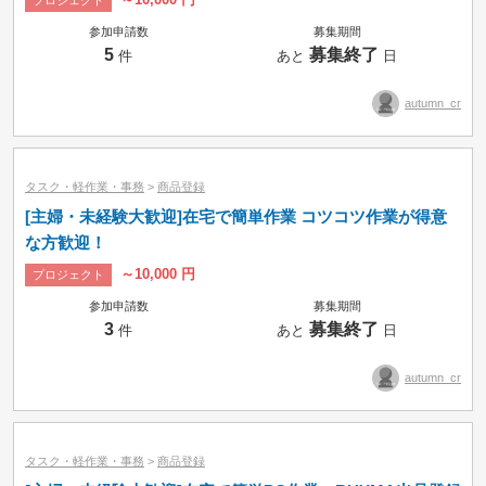
プロジェクト
参加申請数
募集期間
5
募集終了
件
あと
日
autumn_cr
タスク・軽作業・事務
>
商品登録
[主婦・未経験大歓迎]在宅で簡単作業 コツコツ作業が得意
な方歓迎！
～10,000 円
プロジェクト
参加申請数
募集期間
3
募集終了
件
あと
日
autumn_cr
タスク・軽作業・事務
>
商品登録