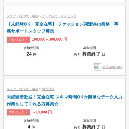
タスク・軽作業・事務
>
データ入力・タイピング
【未経験OK・完全在宅】 ファッション関連Web業務｜事
務サポートスタッフ募集
100,000～300,000 円
プロジェクト
参加申請数
募集期間
24
募集終了
件
あと
日
在宅work.labo
タスク・軽作業・事務
>
商品登録
未経験者歓迎！完全在宅 スキマ時間OK☆簡単なデータ入力
作業をしてくれる方募集☆
～10,000 円
プロジェクト
参加申請数
募集期間
4
募集終了
件
あと
日