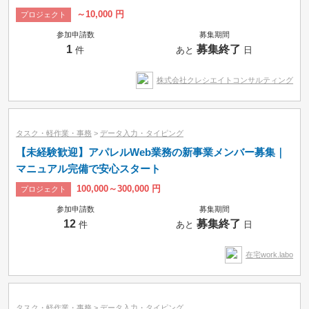
～10,000 円
プロジェクト
参加申請数
募集期間
1
募集終了
件
あと
日
株式会社クレシエイトコンサルティング
タスク・軽作業・事務
>
データ入力・タイピング
【未経験歓迎】アパレルWeb業務の新事業メンバー募集｜
マニュアル完備で安心スタート
100,000～300,000 円
プロジェクト
募集中のみ
即納品可
参加申請数
募集期間
12
募集終了
件
あと
日
タスク
コンペ
プロジェクト
時間制
在宅work.labo
タスク・軽作業・事務
>
データ入力・タイピング