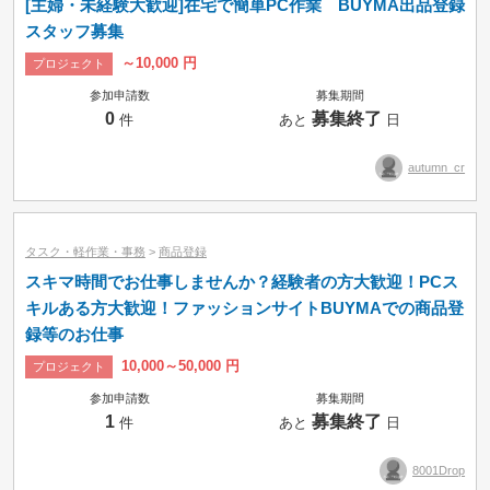
[主婦・未経験大歓迎]在宅で簡単PC作業 BUYMA出品登録
スタッフ募集
～10,000 円
プロジェクト
参加申請数
募集期間
0
募集終了
件
あと
日
autumn_cr
タスク・軽作業・事務
>
商品登録
スキマ時間でお仕事しませんか？経験者の方大歓迎！PCス
キルある方大歓迎！ファッションサイトBUYMAでの商品登
録等のお仕事
10,000～50,000 円
プロジェクト
参加申請数
募集期間
1
募集終了
件
あと
日
8001Drop