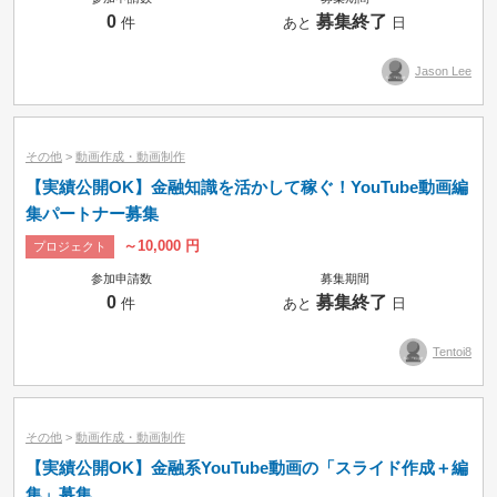
0
募集終了
件
あと
日
Jason Lee
その他
>
動画作成・動画制作
【実績公開OK】金融知識を活かして稼ぐ！YouTube動画編
集パートナー募集
～10,000 円
プロジェクト
参加申請数
募集期間
0
募集終了
件
あと
日
Tentoi8
その他
>
動画作成・動画制作
【実績公開OK】金融系YouTube動画の「スライド作成＋編
集」募集