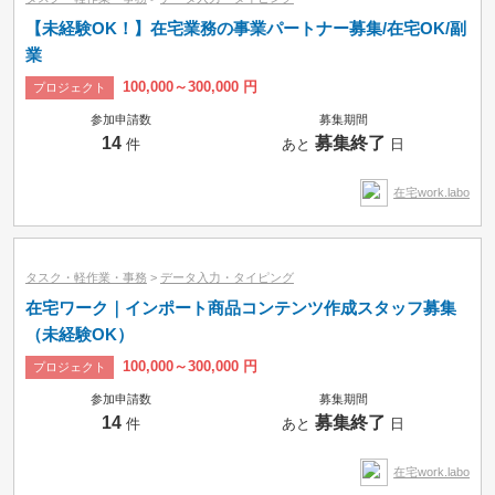
【未経験OK！】在宅業務の事業パートナー募集/在宅OK/副
業
100,000～300,000 円
プロジェクト
参加申請数
募集期間
14
募集終了
件
あと
日
在宅work.labo
タスク・軽作業・事務
>
データ入力・タイピング
在宅ワーク｜インポート商品コンテンツ作成スタッフ募集
（未経験OK）
100,000～300,000 円
プロジェクト
参加申請数
募集期間
14
募集終了
件
あと
日
在宅work.labo