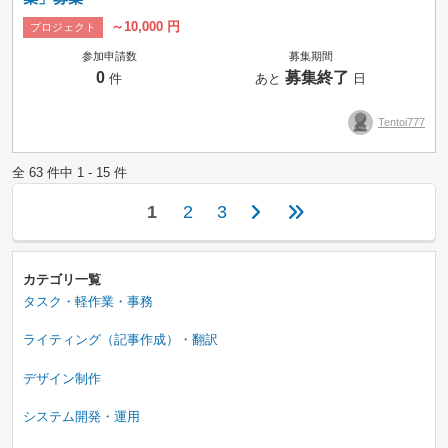
～10,000 円
プロジェクト
参加申請数
募集期間
0
募集終了
件
あと
日
Tentoi777
全 63 件中 1 - 15 件
1
2
3
カテゴリ一覧
タスク・軽作業・事務
ライティング（記事作成）・翻訳
デザイン制作
システム開発・運用