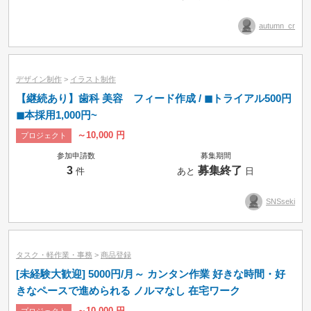
autumn_cr
デザイン制作
>
イラスト制作
【継続あり】歯科 美容 フィード作成 / ◼︎トライアル500円
◼︎本採用1,000円~
～10,000 円
プロジェクト
参加申請数
募集期間
3
募集終了
件
あと
日
SNSseki
タスク・軽作業・事務
>
商品登録
[未経験大歓迎] 5000円/月～ カンタン作業 好きな時間・好
きなペースで進められる ノルマなし 在宅ワーク
～10,000 円