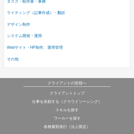
タスク・軽作業・事務
ライティング（記事作成）・翻訳
デザイン制作
システム開発・運用
Webサイト・HP制作、運用管理
その他
クライアントの皆様へ
募集中のみ
即納品可
クライアントトップ
タスク
コンペ
プロジェクト
仕事を依頼する（クラウドソーシング）
時間制
スキルを探す
ワーカーを探す
各種書類発行（法人限定）