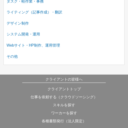
タスク・軽作業・事務
ライティング（記事作成）・翻訳
デザイン制作
システム開発・運用
Webサイト・HP制作、運用管理
その他
クライアントの皆様へ
募集中のみ
即納品可
クライアントトップ
タスク
コンペ
プロジェクト
仕事を依頼する（クラウドソーシング）
時間制
スキルを探す
ワーカーを探す
各種書類発行（法人限定）