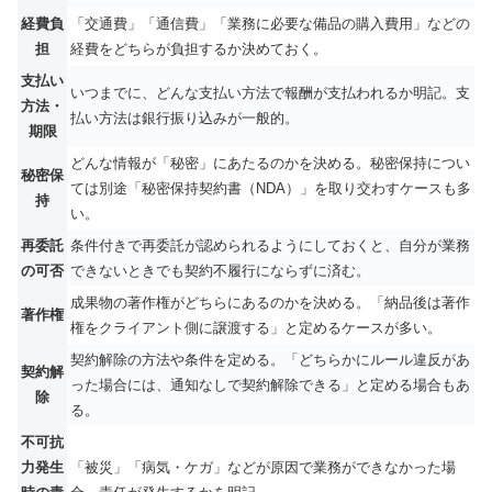
経費負
「交通費」「通信費」「業務に必要な備品の購入費用」などの
担
経費をどちらが負担するか決めておく。
支払い
いつまでに、どんな支払い方法で報酬が支払われるか明記。支
方法・
払い方法は銀行振り込みが一般的。
期限
どんな情報が「秘密」にあたるのかを決める。秘密保持につい
秘密保
ては別途「秘密保持契約書（NDA）」を取り交わすケースも多
持
い。
再委託
条件付きで再委託が認められるようにしておくと、自分が業務
の可否
できないときでも契約不履行にならずに済む。
成果物の著作権がどちらにあるのかを決める。「納品後は著作
著作権
権をクライアント側に譲渡する」と定めるケースが多い。
契約解除の方法や条件を定める。「どちらかにルール違反があ
契約解
った場合には、通知なしで契約解除できる」と定める場合もあ
除
る。
不可抗
力発生
「被災」「病気・ケガ」などが原因で業務ができなかった場