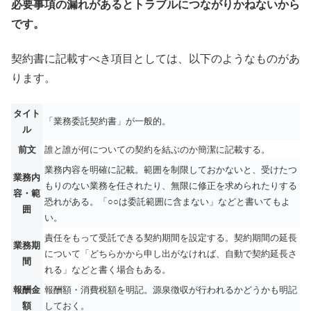
必要事項の漏れがあるとトラブルにつながりかねないから
です。
契約書に記載すべき項目としては、以下のようなものがあ
ります。
タイト
「業務委託契約書」が一般的。
ル
前文
誰と誰が何についての契約を結ぶのか簡潔に記載する。
業務内容を明確に記載。範囲を制限しておかないと、受けたつ
業務内
もりのない業務を任されたり、無限に修正を求められたりする
容・範
恐れがある。「○○は委託範囲に含まない」などと書いてもよ
囲
い。
責任をもって受託できる契約期間を設定する。契約期間の延長
業務期
について「どちらかから申し出がなければ、自動で契約延長さ
間
れる」などと書く場合もある。
報酬金
報酬額・消費税額を明記。源泉徴収が行われるかどうかも明記
額
しておく。