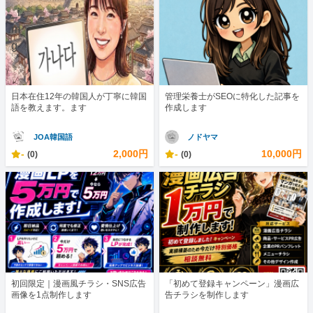
日本在住12年の韓国人が丁寧に韓国
管理栄養士がSEOに特化した記事を
語を教えます。ます
作成します
JOA韓国語
ノドヤマ
-
2,000円
-
10,000円
(0)
(0)
初回限定｜漫画風チラシ・SNS広告
「初めて登録キャンペーン」漫画広
画像を1点制作します
告チラシを制作します