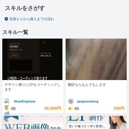
スキルをさがす
見積もりから購入までの流れ
スキル一覧
デザイン通りにLPをコーディングし
翻訳ならなんでもします
ます
ShunEngineer
jangwoodong
-
25,000円
-
100円
(0)
(0)