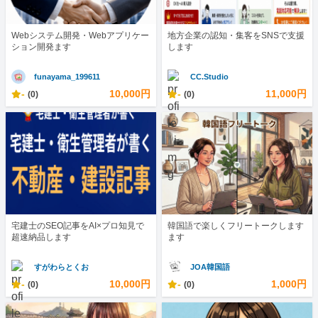
Webシステム開発・Webアプリケー
地方企業の認知・集客をSNSで支援
ション開発ます
します
funayama_199611
CC.Studio
-
10,000円
-
11,000円
(0)
(0)
宅建士のSEO記事をAI×プロ知見で
韓国語で楽しくフリートークします
超速納品します
ます
すがわらとくお
JOA韓国語
-
10,000円
-
1,000円
(0)
(0)