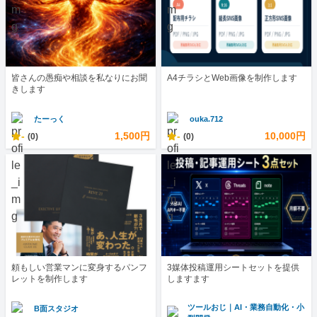
皆さんの愚痴や相談を私なりにお聞
A4チラシとWeb画像を制作します
きします
たーっく
ouka.712
-
1,500円
-
10,000円
(0)
(0)
頼もしい営業マンに変身するパンフ
3媒体投稿運用シートセットを提供
レットを制作します
しますます
ツールおじ｜AI・業務自動化・小
B面スタジオ