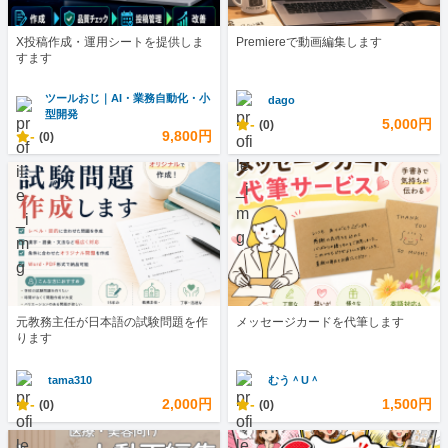
X投稿作成・運用シートを提供しま
Premiereで動画編集します
すます
ツールおじ｜AI・業務自動化・小
dago
型開発
-
5,000円
(0)
-
9,800円
(0)
元教務主任が日本語の試験問題を作
メッセージカードを代筆します
ります
tama310
むう＾U＾
-
2,000円
-
1,500円
(0)
(0)