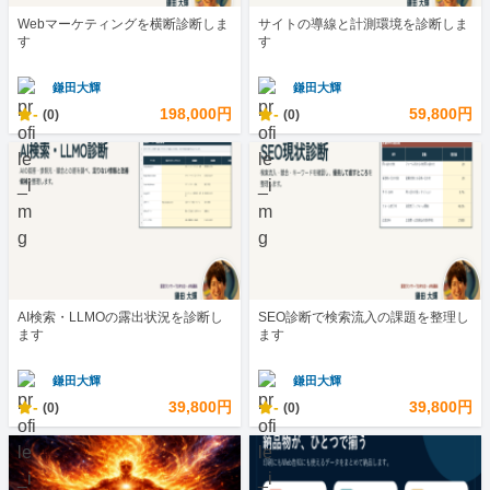
Webマーケティングを横断診断しま
サイトの導線と計測環境を診断しま
す
す
鎌田大輝
鎌田大輝
-
198,000円
-
59,800円
(0)
(0)
AI検索・LLMOの露出状況を診断し
SEO診断で検索流入の課題を整理し
ます
ます
鎌田大輝
鎌田大輝
-
39,800円
-
39,800円
(0)
(0)