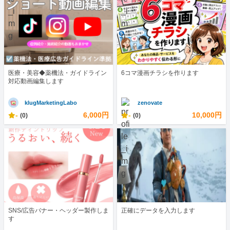
医療・美容◆薬機法・ガイドライン
6コマ漫画チラシを作ります
対応動画編集します
klugMarketingLabo
zenovate
-
6,000円
-
10,000円
(0)
(0)
SNS/広告バナー・ヘッダー製作しま
正確にデータを入力します
す