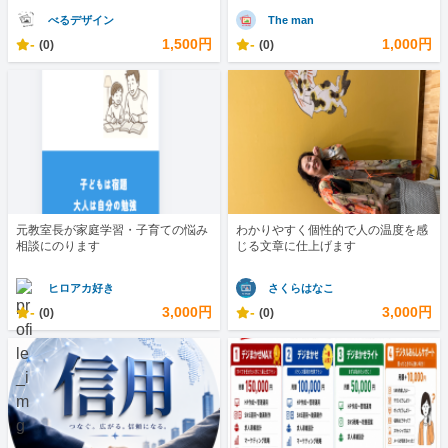
べるデザイン
The man
-
1,500円
-
1,000円
(0)
(0)
元教室長が家庭学習・子育ての悩み
わかりやすく個性的で人の温度を感
相談にのります
じる文章に仕上げます
ヒロアカ好き
さくらはなこ
-
3,000円
-
3,000円
(0)
(0)