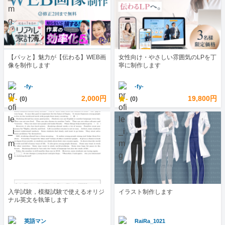
【パッと】魅力が【伝わる】WEB画
女性向け・やさしい雰囲気のLPを丁
像を制作します
寧に制作します
-fy-
-fy-
-
2,000円
-
19,800円
(0)
(0)
入学試験，模擬試験で使えるオリジ
イラスト制作します
ナル英文を執筆します
英語マン
RaiRa_1021