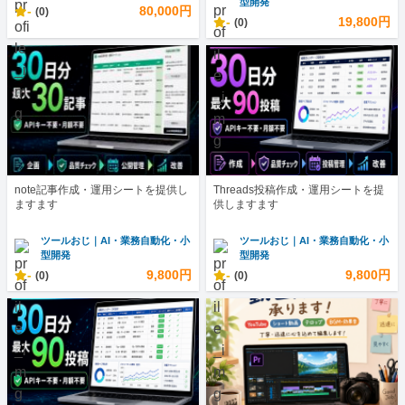
型開発
-
80,000円
(0)
-
19,800円
(0)
note記事作成・運用シートを提供し
Threads投稿作成・運用シートを提
ますます
供しますます
ツールおじ｜AI・業務自動化・小
ツールおじ｜AI・業務自動化・小
型開発
型開発
-
9,800円
-
9,800円
(0)
(0)