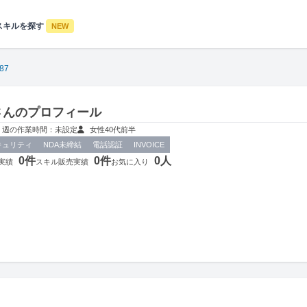
スキルを探す
NEW
87
7さんのプロフィール
週の作業時間：未設定
女性
40代前半
キュリティ
NDA未締結
電話認証
INVOICE
0件
0件
0人
実績
スキル販売実績
お気に入り