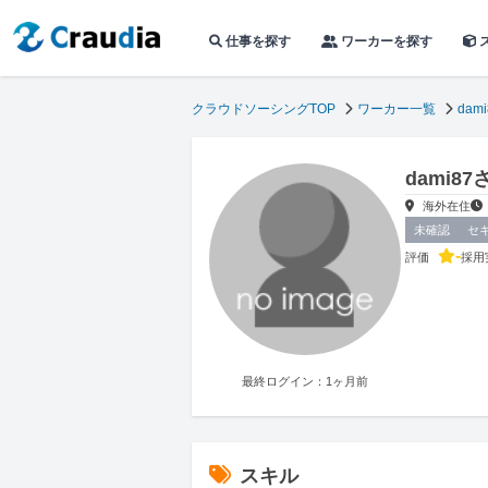
仕事を探す
ワーカーを探す
クラウドソーシングTOP
ワーカー一覧
dami
dami8
海外在住
未確認
セ
-
評価
採用
最終ログイン：1ヶ月前
スキル