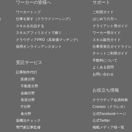
ワーカーの皆様へ
サポート
ワーカートップ
ご利用ガイド
）
仕事を探す（クラウドソーシング）
はじめての方へ
スキルを出品する
クライアント用ガイド
スキルアフィリエイトで稼ぐ
ワーカー用ガイド
クラウディアPRO（高単価マッチング）
スキル販売ガイド
採用オンラインアシスタント
仕事受発注ガイドライン
チャットご利用ガイド
手数料について
受託サービス
よくある質問
記事制作代行
お問い合わせ
医療分野
不動産分野
お役立ち情報
金融分野
美容分野
クラウディア会員特典
IT分野
Crarepo（クラレポ）
食分野
公式Facebookページ
薬機法チェック
公式Twitter
専門家記事監修
掲載メディア様一覧