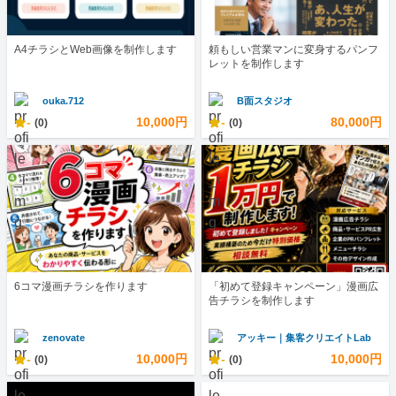
A4チラシとWeb画像を制作します
頼もしい営業マンに変身するパンフ
レットを制作します
ouka.712
B面スタジオ
-
10,000円
-
80,000円
(0)
(0)
6コマ漫画チラシを作ります
「初めて登録キャンペーン」漫画広
告チラシを制作します
zenovate
アッキー｜集客クリエイトLab
-
10,000円
-
10,000円
(0)
(0)