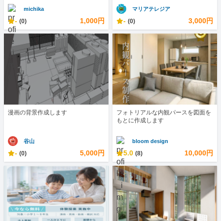
michika
マリアテレジア
-
1,000円
-
3,000円
(0)
(0)
漫画の背景作成します
フォトリアルな内観パースを図面を
もとに作成します
谷山
bloom design
-
5,000円
5.0
10,000円
(0)
(8)