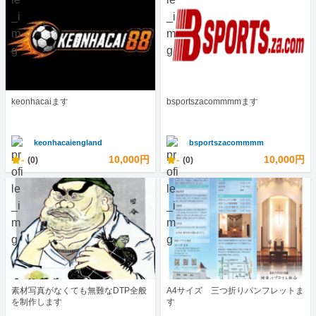
keonhacaiます
bsportszacommmmます
keonhacaiengland
bsportszacommmm
-
10,000円
-
10,000円
(0)
(0)
素材写真がなくても無難なDTP全般
A4サイズ 三つ折りパンフレットま
を制作します
す