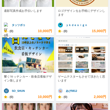
遺影写真作成お手伝いします
ロゴデザインをお手軽にデザインし
ます
タッツポゥ
ｙｋｄｅｓｉｇｎ
-
10,000円
-
15,000円
(0)
(0)
響く!キッチンカー・飲食店看板デザ
ゲームテスターもさせて頂きたく思
イン致します
います
SO_SHUN
あび0812
-
10,000円
-
2,000円
(0)
(0)