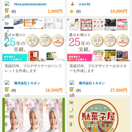
Hina.pukumarudesin
ri.mi.52
-
1,000円
-
10,000円
(0)
(0)
実績25年。プロデザイナーがパンフ
実績25年。プロデザイナーがポスタ
レットを作成します
ーを作成します
株式会社トキオン
株式会社トキオン
-
16,500円
-
27,500円
(0)
(0)