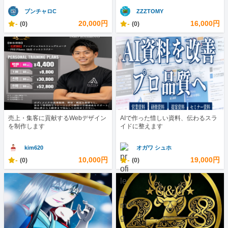
ブンチャロC
ZZZTOMY
-
20,000円
-
16,000円
(0)
(0)
売上・集客に貢献するWebデザイン
AIで作った惜しい資料、伝わるスラ
を制作します
イドに整えます
kim620
オガワ シュホ
-
10,000円
-
19,000円
(0)
(0)