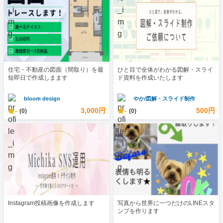
住宅・不動産の図面（間取り）を最
ひと目で全体がわかる図解・スライ
短即日で作成しまます
ド資料を作成いたします
bloom design
やか/図解・スライド制作
-
3,000円
-
500円
(0)
(0)
Instagram投稿画像を作成します
写真から世界に一つだけのLINEスタ
ンプを作ります