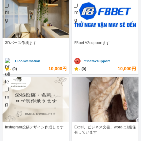
3Dパース作成ます
F8bet A2supportます
H.conversation
f8beta2support
-
10,000円
-
10,000円
(0)
(0)
Instagram投稿デザイン作成します
Excel、ビジネス文書、wordは1級保
有しています