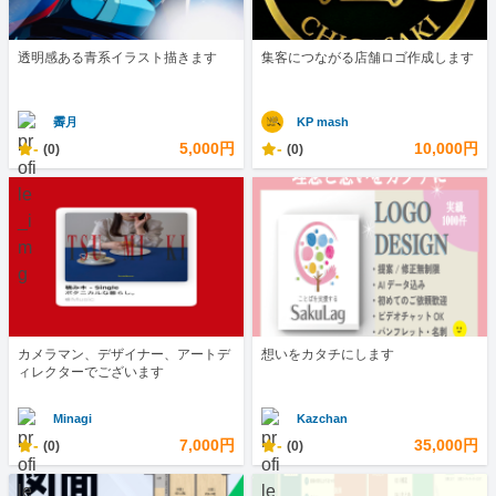
透明感ある青系イラスト描きます
集客につながる店舗ロゴ作成します
霽月
KP mash
-
5,000円
-
10,000円
(0)
(0)
カメラマン、デザイナー、アートデ
想いをカタチにします
ィレクターでございます
Minagi
Kazchan
-
7,000円
-
35,000円
(0)
(0)