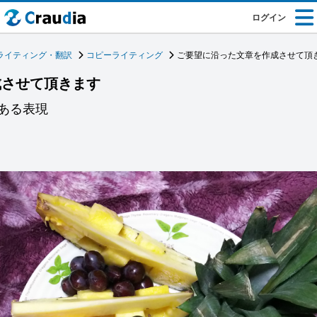
ログイン
ライティング・翻訳
コピーライティング
ご要望に沿った文章を作成させて頂
成させて頂きます
ある表現