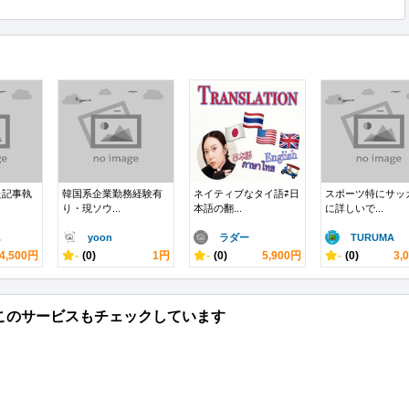
た記事執
韓国系企業勤務経験有
ネイティブなタイ語⇄日
スポーツ特にサッ
り・現ソウ...
本語の翻...
に詳しいで...
.
yoon
ラダー
TURUMA
4,500円
-
(0)
1円
-
(0)
5,900円
-
(0)
3,
このサービスもチェックしています