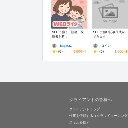
SEOに強く、読者、視
SOEに強い記事作成が
聴者を惹...
できます
kagina..
ロイン
-
(0)
3,000円
-
(0)
1,000円
クライアントの皆様へ
クライアントトップ
仕事を依頼する（クラウドソーシング
スキルを探す