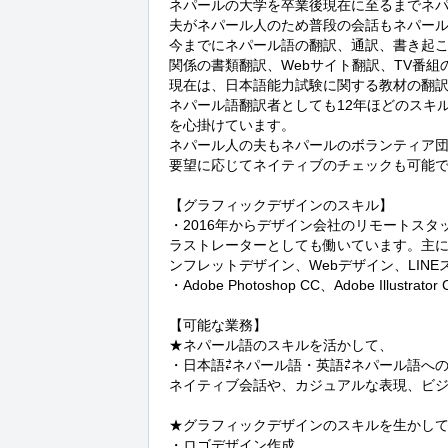
ネパールの大学を卒業後現在に至るまでネパ
夫がネパール人のため普段の会話もネパール
今までにネパール語の翻訳、通訳、書き起
関係の書類翻訳、Webサイト翻訳、TV番組
現在は、日本語能力試験に関する教材の翻訳
ネパール語翻訳者としても12年ほどのスキ
を心掛けています。

ネパール人の夫もネパールのボランティア
要望に応じてネイティブのチェックも可能で
【グラフィックデザインのスキル】

・2016年からデザイン会社のリモートス
ラストレーターとしても働いています。主
ンフレットデザイン、Webデザイン、LIN
・Adobe Photoshop CC、Adobe Illus
【可能な業務】

★ネパール語のスキルを活かして、

・日本語⇄ネパール語・英語⇄ネパール語への
ネイティブ会話や、カジュアルな表現、ビジ
★グラフィックデザインのスキルを生かして
・ロゴデザイン作成
