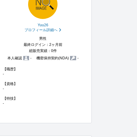
Yuu26
プロフィール詳細へ
男性
最終ログイン：2ヶ月前
総販売実績：0件
本人確認
-
機密保持契約(NDA)
-
【職歴】

-

【資格】

-

【特技】

-