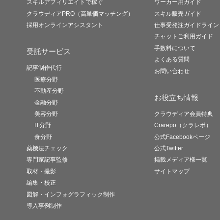
スキルアフィリエイトで稼ぐ
ワーカー用ガイド
クラウディアPRO（高単価マッチング）
スキル販売ガイド
採用オンラインアシスタント
仕事受発注ガイドライン
チャットご利用ガイド
手数料について
受託サービス
よくある質問
記事制作代行
お問い合わせ
医療分野
不動産分野
お役立ち情報
金融分野
美容分野
クラウディア会員特典
IT分野
Crarepo（クラレポ）
食分野
公式Facebookページ
薬機法チェック
公式Twitter
専門家記事監修
掲載メディア様一覧
取材・撮影
サイトマップ
編集・校正
図解・インフォグラフィック制作
導入事例制作