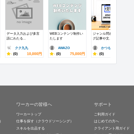
データ入力および多言
WEBコンテンツ制作い
ジャンル問わず、ブロ
語にわたる...
たします
グ記事や文...
クク九九
AWAZO
かつもん
-
(0)
10,000円
-
(0)
75,000円
-
(0)
1,000円
ワーカーの皆様へ
サポート
ワーカートップ
ご利用ガイド
）
仕事を探す（クラウドソーシング）
はじめての方へ
スキルを出品する
クライアント用ガイド