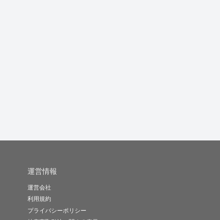
韓日翻訳・通訳いたし
SEOを意識した読みや
Webライターとしての
ます
すい記事...
キャリア...
フ
shiita..
マルホランド
トレイスフォ..
-
(0)
10,000円
-
(0)
1,000円
-
(0)
10,000円
運営情報
運営会社
利用規約
プライバシーポリシー