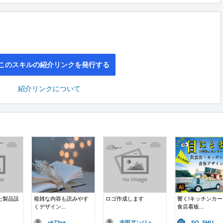
このスキルの紹介リンクを発行する
紹介リンクについて
た製品設
複雑な内容も読みやす
ロゴ作成します
響く!キッチンカ
くデザイン...
食店看板...
yk72se..
吉田アンジュ
SO_SHU..