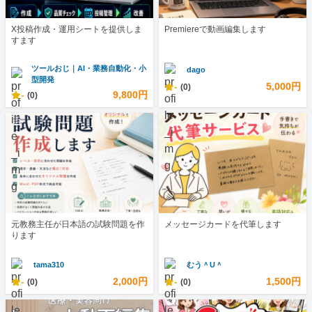
X投稿作成・運用シートを提供しま
Premiereで動画編集します
すます
ツールおじ｜AI・業務自動化・小
dago
型開発
-
5,000円
(0)
-
9,800円
(0)
元教務主任が日本語の試験問題を作
メッセージカードを代筆します
ります
tama310
むう＾U＾
-
2,000円
-
1,500円
(0)
(0)