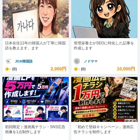
日本在住12年の韓国人が丁寧に韓国
管理栄養士がSEOに特化した記事を
語を教えます。ます
作成します
JOA韓国語
ノドヤマ
-
2,000円
-
10,000円
(0)
(0)
初回限定｜漫画風チラシ・SNS広告
「初めて登録キャンペーン」漫画広
画像を1点制作します
告チラシを制作します