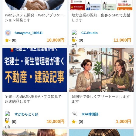
Webシステム開発・Webアプリケー
地方企業の認知・集客をSNSで支援
ション開発ます
します
funayama_199611
CC.Studio
-
10,000円
-
11,000円
(0)
(0)
宅建士のSEO記事をAI×プロ知見で
韓国語で楽しくフリートークします
超速納品します
ます
すがわらとくお
JOA韓国語
-
10,000円
-
1,000円
(0)
(0)