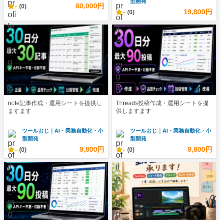
型開発
-
80,000円
(0)
-
19,800円
(0)
note記事作成・運用シートを提供し
Threads投稿作成・運用シートを提
ますます
供しますます
ツールおじ｜AI・業務自動化・小
ツールおじ｜AI・業務自動化・小
型開発
型開発
-
9,800円
-
9,800円
(0)
(0)