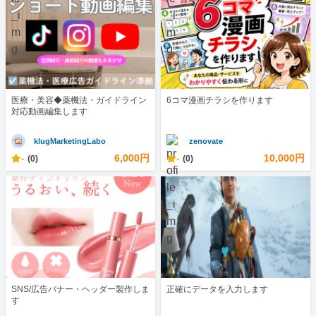
医療・美容◆薬機法・ガイドライン
6コマ漫画チラシを作ります
対応動画編集します
klugMarketingLabo
zenovate
-
6,000円
-
10,000円
(0)
(0)
SNS/広告バナー・ヘッダー製作しま
正確にデータを入力します
す