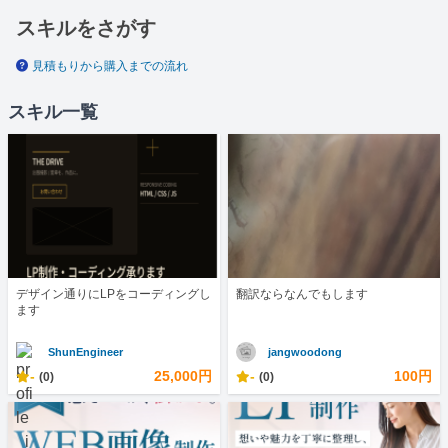
スキルをさがす
見積もりから購入までの流れ
スキル一覧
デザイン通りにLPをコーディングし
翻訳ならなんでもします
ます
ShunEngineer
jangwoodong
-
25,000円
-
100円
(0)
(0)