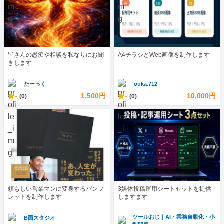
皆さんの愚痴や相談を私なりにお聞
A4チラシとWeb画像を制作します
きします
たーっく
ouka.712
-
1,500円
-
10,000円
(0)
(0)
頼もしい営業マンに変身するパンフ
3媒体投稿運用シートセットを提供
レットを制作します
しますます
ツールおじ｜AI・業務自動化・小
B面スタジオ