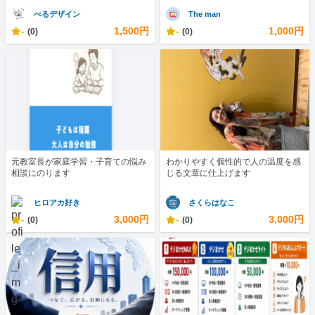
べるデザイン
The man
-
1,500円
-
1,000円
(0)
(0)
元教室長が家庭学習・子育ての悩み
わかりやすく個性的で人の温度を感
相談にのります
じる文章に仕上げます
ヒロアカ好き
さくらはなこ
-
3,000円
-
3,000円
(0)
(0)