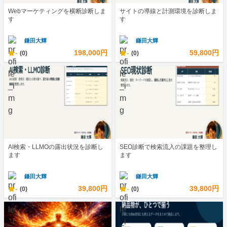
Webマーケティングを横断診断しま
サイトの導線と計測環境を診断しま
す
す
鎌田大輝
鎌田大輝
-
198,000円
-
59,800円
(0)
(0)
AI検索・LLMOの露出状況を診断し
SEO診断で検索流入の課題を整理し
ます
ます
鎌田大輝
鎌田大輝
-
39,800円
-
39,800円
(0)
(0)