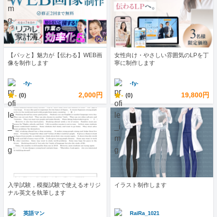
【パッと】魅力が【伝わる】WEB画
女性向け・やさしい雰囲気のLPを丁
像を制作します
寧に制作します
-fy-
-fy-
-
2,000円
-
19,800円
(0)
(0)
入学試験，模擬試験で使えるオリジ
イラスト制作します
ナル英文を執筆します
英語マン
RaiRa_1021