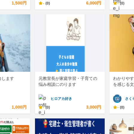
1,500円
-
6,000円
-
(0)
(0)
力します
元教室長が家庭学習・子育ての
わかりやす
悩み相談にのります
を感じる文
ヒロアカ好き
さく
1,000円
-
3,000円
-
(0)
(0)