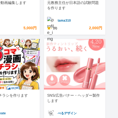
reで動画編集します
元教務主任が日本語の試験問題
を作ります
tama310
5,000円
-
2,000円
(0)
チラシを作ります
SNS/広告バナー・ヘッダー製作
します
vate
べるデザイン