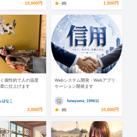
10,000円
-
1,500円
(0)
く個性的で人の温度
Webシステム開発・Webアプリ
章に仕上げます
ケーション開発ます
らはなこ
funayama_199611
3,000円
-
10,000円
(0)