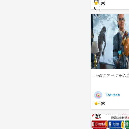
-
(0)
正確にデータを入
The man
-
(0)