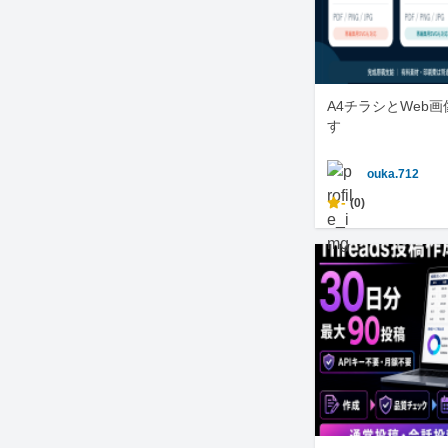
A4チラシとWeb
す
ouka.712
-
(0)