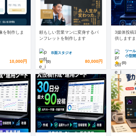
画像を制作しま
頼もしい営業マンに変身するパ
3媒体投稿
ンフレットを制作します
供しますま
ツール
B面スタジオ
小型
10,000円
-
80,000円
(0)
-
(0)