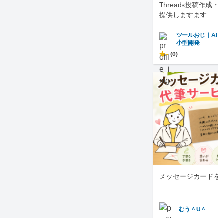
Threads投稿作
提供しますます
ツールおじ｜A
小型開発
-
(0)
メッセージカード
むう＾U＾