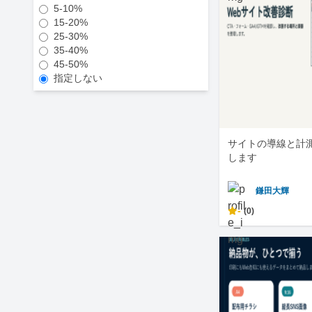
5-10%
15-20%
25-30%
35-40%
45-50%
指定しない
サイトの導線と計
します
鎌田大輝
-
(0)