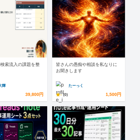
で検索流入の課題を整
皆さんの愚痴や相談を私なりに
お聞きします
大輝
たーっく
39,800円
-
1,500円
(0)