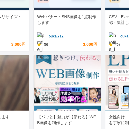
へリサイズ・
Webバナー・SNS画像を1点制作
CSV・Ex
します
認・集計し
ouka.712
ouka
3,000円
-
3,000円
-
(0)
(0)
します
【パッと】魅力が【伝わる】WE
女性向け・
B画像を制作します
を丁寧に制