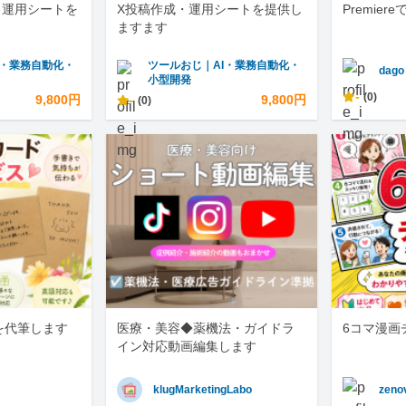
成・運用シートを
X投稿作成・運用シートを提供し
Premie
ますます
I・業務自動化・
ツールおじ｜AI・業務自動化・
dago
小型開発
-
(0)
9,800円
-
9,800円
(0)
を代筆します
医療・美容◆薬機法・ガイドラ
6コマ漫画
イン対応動画編集します
klugMarketingLabo
zeno