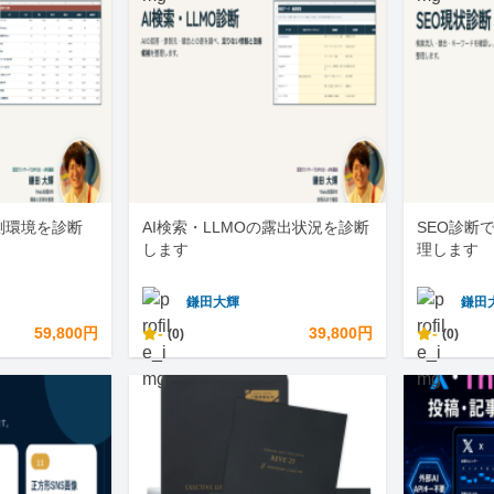
測環境を診断
AI検索・LLMOの露出状況を診断
SEO診断
します
理します
鎌田大輝
鎌田
59,800円
-
39,800円
-
(0)
(0)