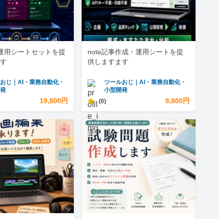
運用シートセットを提
note記事作成・運用シートを提
す
供しますます
おじ｜AI・業務自動化・
ツールおじ｜AI・業務自動化・
開発
小型開発
19,800円
-
9,800円
(0)