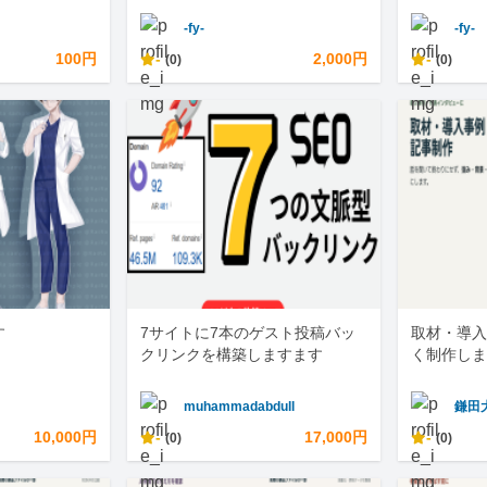
-fy-
-fy-
100円
-
2,000円
-
(0)
(0)
す
7サイトに7本のゲスト投稿バッ
取材・導入
クリンクを構築しますます
く制作しま
muhammadabdull
鎌田
10,000円
-
17,000円
-
(0)
(0)