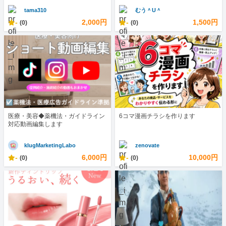
tama310
むう＾U＾
-
2,000円
-
1,500円
(0)
(0)
医療・美容◆薬機法・ガイドライン
6コマ漫画チラシを作ります
対応動画編集します
klugMarketingLabo
zenovate
-
6,000円
-
10,000円
(0)
(0)