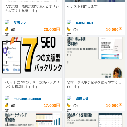
入学試験，模擬試験で使えるオリジ
イラスト制作します
ナル英文を執筆します
英語マン
RaiRa_1021
-
20,000円
-
10,000円
(0)
(0)
7サイトに7本のゲスト投稿バックリ
取材・導入事例記事を読みやすく制
ンクを構築しますます
作します
muhammadabdull
鎌田大輝
-
17,000円
-
10,000円
(0)
(0)