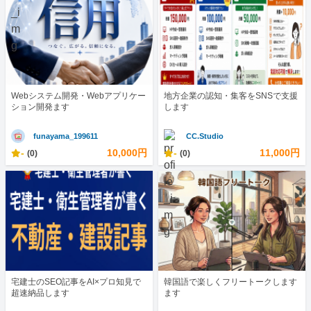
Webシステム開発・Webアプリケー
地方企業の認知・集客をSNSで支援
ション開発ます
します
funayama_199611
CC.Studio
-
10,000円
-
11,000円
(0)
(0)
宅建士のSEO記事をAI×プロ知見で
韓国語で楽しくフリートークします
超速納品します
ます