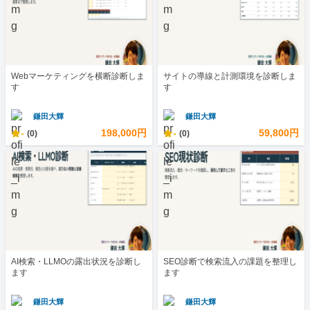
Webマーケティングを横断診断しま
サイトの導線と計測環境を診断しま
す
す
鎌田大輝
鎌田大輝
-
198,000円
-
59,800円
(0)
(0)
AI検索・LLMOの露出状況を診断し
SEO診断で検索流入の課題を整理し
ます
ます
鎌田大輝
鎌田大輝