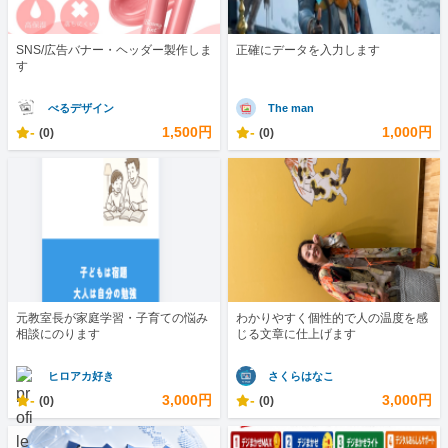
SNS/広告バナー・ヘッダー製作しま
正確にデータを入力します
す
べるデザイン
The man
-
1,500円
-
1,000円
(0)
(0)
元教室長が家庭学習・子育ての悩み
わかりやすく個性的で人の温度を感
相談にのります
じる文章に仕上げます
ヒロアカ好き
さくらはなこ
-
3,000円
-
3,000円
(0)
(0)