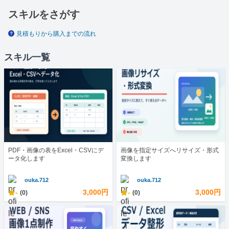
スキルをさがす
見積もりから購入までの流れ
スキル一覧
PDF・画像の表をExcel・CSVにデ
画像を指定サイズへリサイズ・形式
ータ化します
変換します
ouka.712
ouka.712
-
3,000円
-
3,000円
(0)
(0)