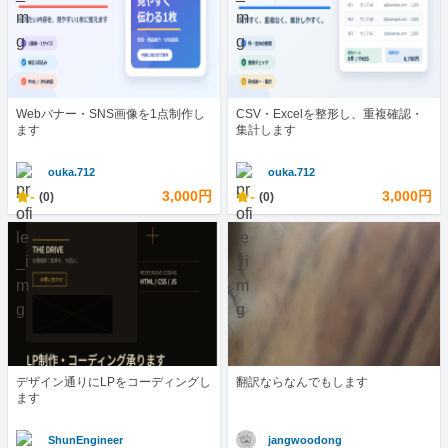
Webバナー・SNS画像を1点制作し
CSV・Excelを整形し、重複確認・
ます
集計します
ouka.712
ouka.712
-
3,000円
-
3,000円
(0)
(0)
デザイン通りにLPをコーディングし
翻訳ならなんでもします
ます
ShunEngineer
jangwoodong