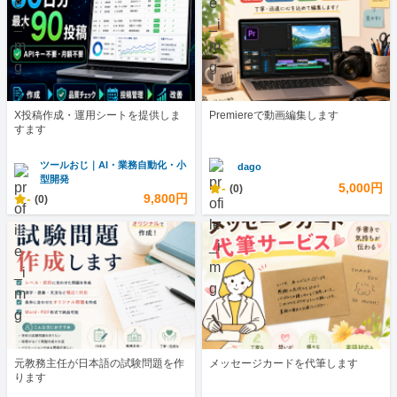
X投稿作成・運用シートを提供しま
Premiereで動画編集します
すます
ツールおじ｜AI・業務自動化・小
dago
型開発
-
5,000円
(0)
-
9,800円
(0)
元教務主任が日本語の試験問題を作
メッセージカードを代筆します
ります