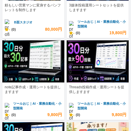
頼もしい営業マンに変身するパンフ
3媒体投稿運用シートセットを提供
レットを制作します
しますます
ツールおじ｜AI・業務自動化・小
B面スタジオ
型開発
-
80,000円
(0)
-
19,800円
(0)
note記事作成・運用シートを提供し
Threads投稿作成・運用シートを提
ますます
供しますます
ツールおじ｜AI・業務自動化・小
ツールおじ｜AI・業務自動化・小
型開発
型開発
-
9,800円
-
9,800円
(0)
(0)