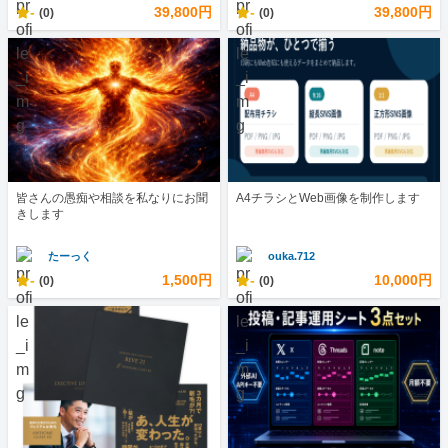
-
39,800円
-
39,800円
(0)
(0)
皆さんの愚痴や相談を私なりにお聞
A4チラシとWeb画像を制作します
きします
たーっく
ouka.712
-
1,500円
-
10,000円
(0)
(0)