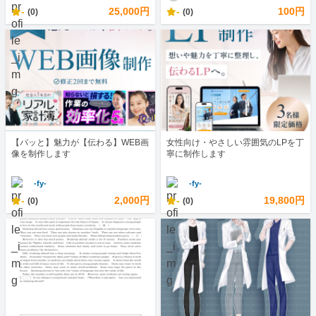
-
25,000円
-
100円
(0)
(0)
【パッと】魅力が【伝わる】WEB画
女性向け・やさしい雰囲気のLPを丁
像を制作します
寧に制作します
-fy-
-fy-
-
2,000円
-
19,800円
(0)
(0)