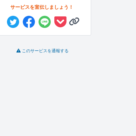
サービスを宣伝しましょう！
このサービスを通報する
WebライターがSEOに
政治・近現代史関する
SEO対策を考慮したコ
特化し...
媒体の下書...
ンテンツ...
手
skuman..
IamKai..
りょうたんこ..