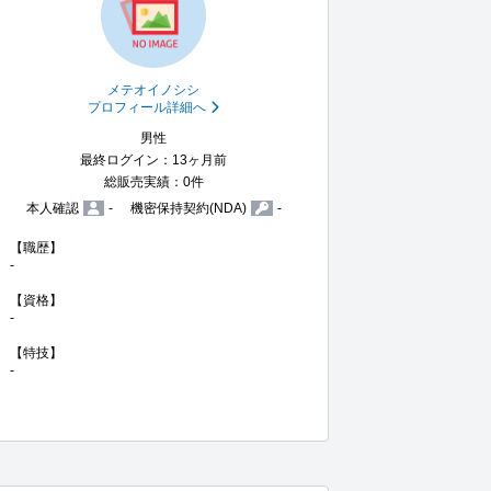
メテオイノシシ
プロフィール詳細へ
男性
最終ログイン：13ヶ月前
総販売実績：0件
本人確認
-
機密保持契約(NDA)
-
【職歴】

-

【資格】

-

【特技】

-