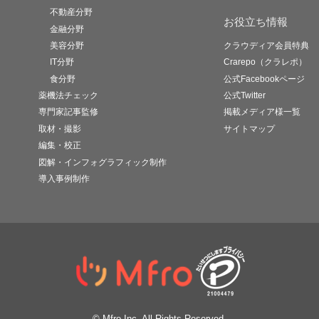
不動産分野
お役立ち情報
金融分野
美容分野
クラウディア会員特典
IT分野
Crarepo（クラレポ）
食分野
公式Facebookページ
薬機法チェック
公式Twitter
専門家記事監修
掲載メディア様一覧
取材・撮影
サイトマップ
編集・校正
図解・インフォグラフィック制作
導入事例制作
© Mfro Inc. All Rights Reserved.