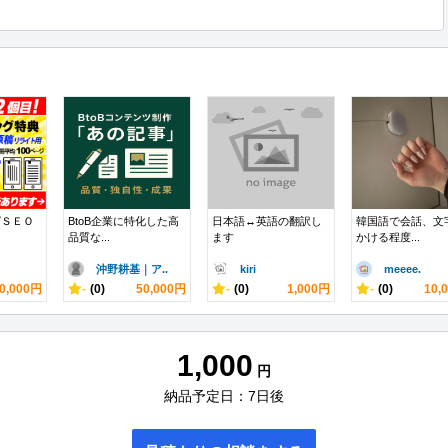
グＳＥＯ
BtoB企業に特化した高
日本語↔英語の翻訳し
韓国語で会話、文
品質な...
ます
かける程度...
沖野耕基｜ア..
kiri
meeee.
0,000円
-
(0)
50,000円
-
(0)
1,000円
-
(0)
10,
1,000
円
納品予定日：7日後