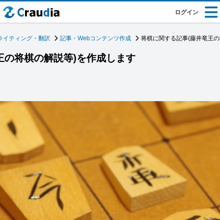
ログイン
ライティング・翻訳
記事・Webコンテンツ作成
将棋に関する記事(藤井竜王の
王の将棋の解説等)を作成します