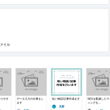
ァイル
かりやす
データ入力の仕事をし
短い物語/記事作成ます
SEOを配慮したラ
ます
ィングを...
天野