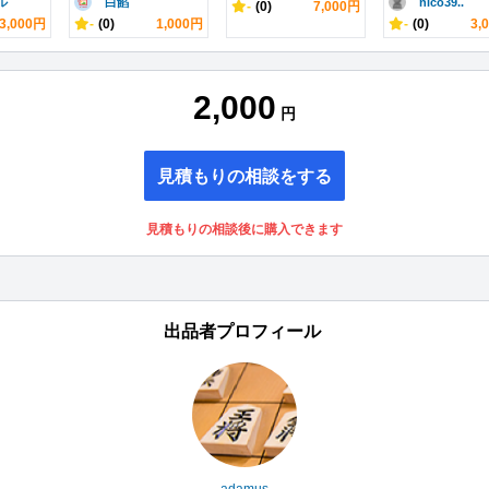
ル
白餡
nico39..
-
(0)
7,000円
3,000円
-
(0)
1,000円
-
(0)
3,
2,000
円
見積もりの相談をする
見積もりの相談後に購入できます
出品者プロフィール
adamus