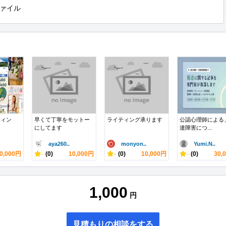
ァイル
ティン
早くて丁寧をモットー
ライティング承ります
公認心理師による
にしてます
達障害につ...
aya260..
monyon..
Yumi.N..
0,000円
-
(0)
10,000円
-
(0)
10,000円
-
(0)
30,
1,000
円
見積もりの相談をする