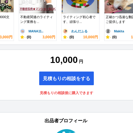
3000文
不動産関連のライティ
ライティング初心者で
正確かつ迅速な翻
ング業務を...
す、頑張り...
ご提供します
MANA11..
わんだふる
Makita
3,000円
-
(0)
3,000円
-
(0)
10,000円
-
(0)
10,000
円
見積もりの相談をする
見積もりの相談後に購入できます
出品者プロフィール