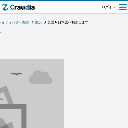
ログイン
ライティング・翻訳
翻訳
英語▶︎日本語へ翻訳します
す