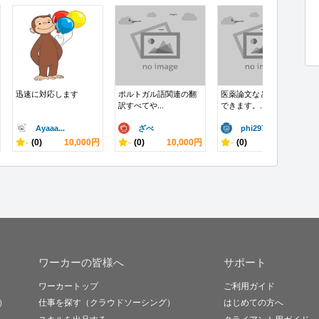
迅速に対応します
ポルトガル語関連の翻
医薬論文などの翻訳が
訳すべてや...
できます。...
Ayaaa...
ざべ
phi297
-
(0)
10,000円
-
(0)
10,000円
-
(0)
10,000円
ワーカーの皆様へ
サポート
ワーカートップ
ご利用ガイド
）
仕事を探す（クラウドソーシング）
はじめての方へ