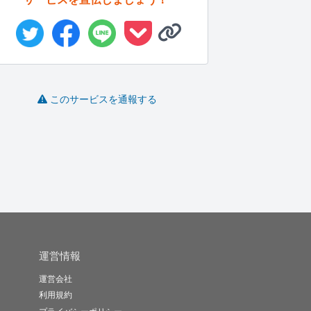
韓国語の翻訳行います
SEOを意識した記事を
感動的なシナリオ書け
このサービスを通報する
執筆しま...
ます
ふわうさ
MIYAVI..
ケイチョ
-
(0)
10,000円
-
(0)
10,000円
-
(0)
3,000円
運営情報
運営会社
利用規約