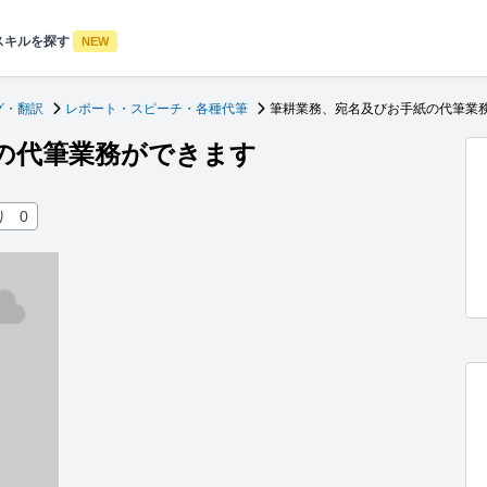
スキルを探す
NEW
グ・翻訳
レポート・スピーチ・各種代筆
筆耕業務、宛名及びお手紙の代筆業
の代筆業務ができます
り
0