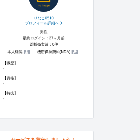
りなこ0510
プロフィール詳細へ
男性
最終ログイン：27ヶ月前
総販売実績：0件
本人確認
-
機密保持契約(NDA)
-
【職歴】

-

【資格】

-

【特技】

-
サービスを宣伝しましょう！