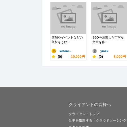
店舗やイベントなどの
SEOを意識した丁寧な
取材をうけ...
文章を作...
kotaro..
ymzk
-
(0)
10,000円
-
(0)
8,000円
クライアントの皆様へ
クライアントトップ
仕事を依頼する（クラウドソーシング