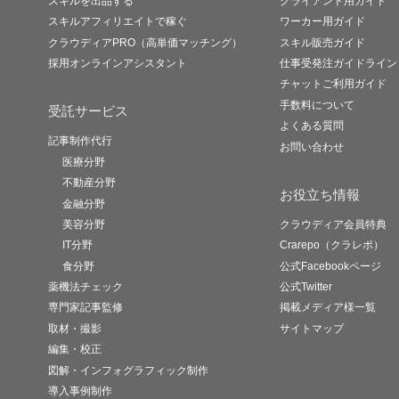
スキルを出品する
クライアント用ガイド
スキルアフィリエイトで稼ぐ
ワーカー用ガイド
クラウディアPRO（高単価マッチング）
スキル販売ガイド
採用オンラインアシスタント
仕事受発注ガイドライン
チャットご利用ガイド
手数料について
受託サービス
よくある質問
記事制作代行
お問い合わせ
医療分野
不動産分野
お役立ち情報
金融分野
美容分野
クラウディア会員特典
IT分野
Crarepo（クラレポ）
食分野
公式Facebookページ
薬機法チェック
公式Twitter
専門家記事監修
掲載メディア様一覧
取材・撮影
サイトマップ
編集・校正
図解・インフォグラフィック制作
導入事例制作