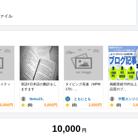
ァイル
ライティ
英語⇄日本語の翻訳をし
タイピング高速（WPM
掲載実績70件以上
ますます
170）...
品質のブ...
Nobu23..
ともにとも
中堅エンジニ.
0,000円
-
(0)
5,000円
-
(0)
2,000円
-
(0)
3,
10,000
円