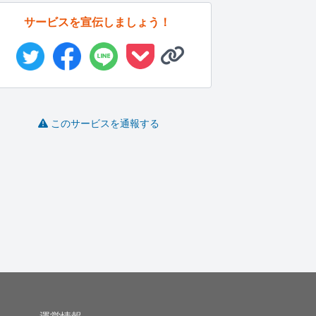
サービスを宣伝しましょう！
このサービスを通報する
SEOの上位獲得を目指
台本作成、シナリオ制
英語、フランス語、ス
す記事を...
作、SEO...
ペイン語に...
寧
野本一貴
yukari..
Minomi..
-
(0)
15,000円
-
(0)
2,000円
-
(0)
5,000円