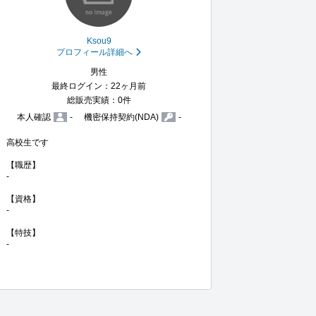
Ksou9
プロフィール詳細へ
男性
最終ログイン：22ヶ月前
総販売実績：0件
本人確認
-
機密保持契約(NDA)
-
高校生です

【職歴】

-

【資格】

-

【特技】

-