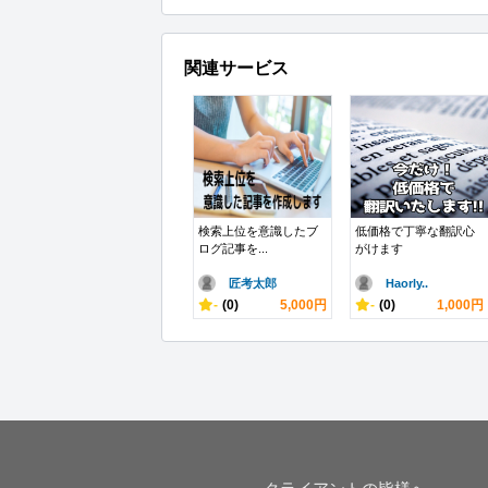
関連サービス
検索上位を意識したブ
低価格で丁寧な翻訳心
ログ記事を...
がけます
匠考太郎
Haorly..
-
(0)
5,000円
-
(0)
1,000円