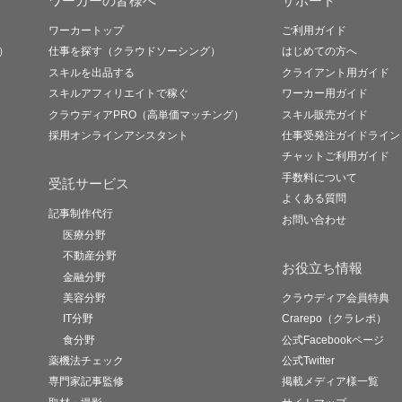
ワーカーの皆様へ
サポート
ワーカートップ
ご利用ガイド
）
仕事を探す（クラウドソーシング）
はじめての方へ
スキルを出品する
クライアント用ガイド
スキルアフィリエイトで稼ぐ
ワーカー用ガイド
クラウディアPRO（高単価マッチング）
スキル販売ガイド
採用オンラインアシスタント
仕事受発注ガイドライン
チャットご利用ガイド
手数料について
受託サービス
よくある質問
記事制作代行
お問い合わせ
医療分野
不動産分野
お役立ち情報
金融分野
美容分野
クラウディア会員特典
IT分野
Crarepo（クラレポ）
食分野
公式Facebookページ
薬機法チェック
公式Twitter
専門家記事監修
掲載メディア様一覧