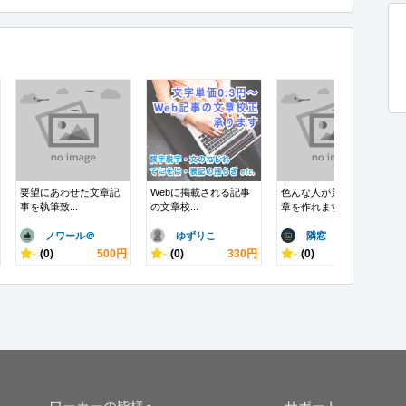
要望にあわせた文章記
Webに掲載される記事
色んな人が見やすい文
事を執筆致...
の文章校...
章を作れます
ノワール＠
ゆずりこ
隣窓
-
(0)
500円
-
(0)
330円
-
(0)
10,000円