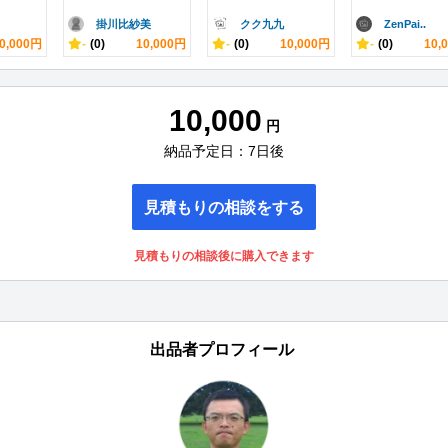
掛川比紗美
クク九九
ZenPai..
0,000円
-
(0)
10,000円
-
(0)
10,000円
-
(0)
10,
10,000
円
納品予定日：7日後
見積もりの相談をする
見積もりの相談後に購入できます
出品者プロフィール