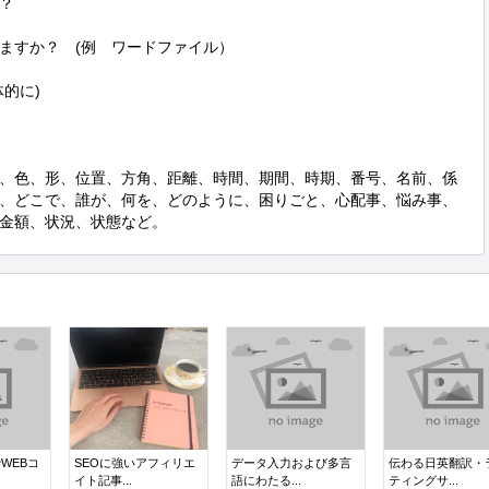
？

ますか？　(例　ワードファイル）　

に)

、色、形、位置、方角、距離、時間、期間、時期、番号、名前、係
、どこで、誰が、何を、どのように、困りごと、心配事、悩み事、
金額、状況、状態など。
WEBコ
SEOに強いアフィリエ
データ入力および多言
伝わる日英翻訳・
イト記事...
語にわたる...
ティングサ...