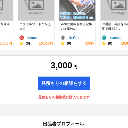
に寄り添
エクセルワードつかえ
Webに掲載される記事
中国語・英語を高
ます
の文章校...
度で日本語...
memei
ゆずりこ
xiaosh..
5,000円
-
(0)
10,000円
-
(0)
330円
-
(0)
10,
3,000
円
見積もりの相談をする
見積もりの相談後に購入できます
出品者プロフィール