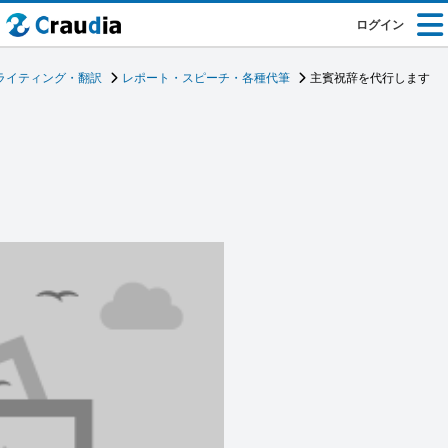
ログイン
ライティング・翻訳
レポート・スピーチ・各種代筆
主賓祝辞を代行します