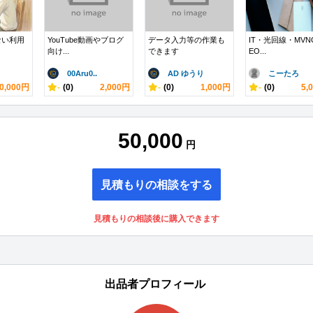
ない利用
YouTube動画やブログ
データ入力等の作業も
IT・光回線・MVN
向け...
できます
EO...
00Aru0..
AD ゆうり
こーたろ
0,000円
-
(0)
2,000円
-
(0)
1,000円
-
(0)
5,
50,000
円
見積もりの相談をする
見積もりの相談後に購入できます
出品者プロフィール