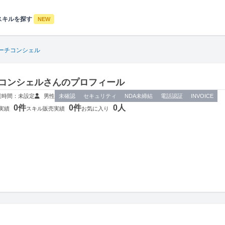
スキルを探す
NEW
ーチコンシェル
コンシェルさんのプロフィール
業時間：未設定
男性
未確認
セキュリティ
NDA未締結
電話認証
INVOICE
0件
0件
0人
実績
スキル販売実績
お気に入り