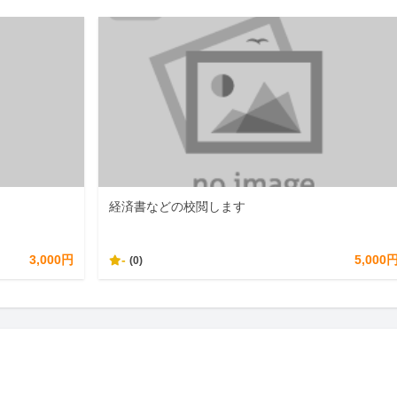
経済書などの校閲します
3,000円
-
5,000
(0)