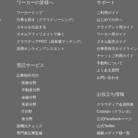
ワーカーの皆様へ
サポート
ワーカートップ
ご利用ガイド
）
仕事を探す（クラウドソーシング）
はじめての方へ
スキルを出品する
クライアント用ガイド
スキルアフィリエイトで稼ぐ
ワーカー用ガイド
クラウディアPRO（高単価マッチング）
スキル販売ガイド
採用オンラインアシスタント
仕事受発注ガイドライン
チャットご利用ガイド
手数料について
受託サービス
よくある質問
記事制作代行
お問い合わせ
医療分野
不動産分野
お役立ち情報
金融分野
美容分野
クラウディア会員特典
IT分野
Crarepo（クラレポ）
食分野
公式Facebookページ
薬機法チェック
公式Twitter
専門家記事監修
掲載メディア様一覧