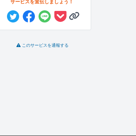
サービスを宣伝しましょう！
このサービスを通報する
原稿をEPUB化！出版情
YouTubeのシナリオな
BtoB企業に特化した高
報の作...
らな...
品質な...
サキNAWO..
午巳 あくた
沖野耕基｜ア..
-
(0)
5,000円
-
(0)
3,000円
-
(0)
50,000円