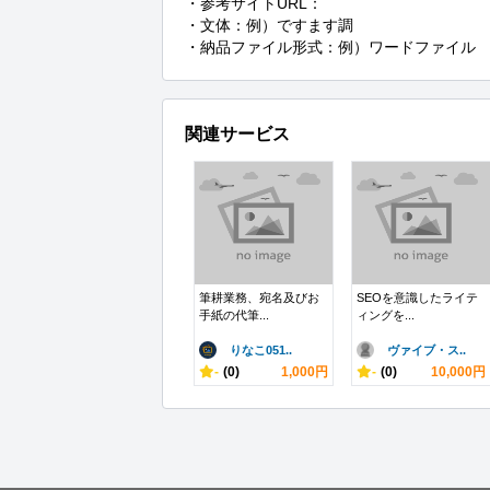
・参考サイトURL：

・文体：例）ですます調

・納品ファイル形式：例）ワードファイル
関連サービス
筆耕業務、宛名及びお
SEOを意識したライテ
手紙の代筆...
ィングを...
りなこ051..
ヴァイブ・ス..
-
(0)
1,000円
-
(0)
10,000円