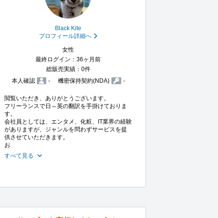
Black Kite
プロフィール詳細へ
女性
最終ログイン：36ヶ月前
総販売実績：0件
本人確認
-
機密保持契約(NDA)
-
閲覧いただき、ありがとうございます。

フリーランスで日⇔英の翻訳を手掛けておりま
す。

会社員としては、エンタメ、化粧、IT業界の経験
がありますが、ジャンルを問わずサービスを提
供させていただきます。

お
すべて見る