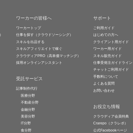
ワーカーの皆様へ
サポート
ワーカートップ
ご利用ガイド
）
仕事を探す（クラウドソーシング）
はじめての方へ
スキルを出品する
クライアント用ガイド
スキルアフィリエイトで稼ぐ
ワーカー用ガイド
クラウディアPRO（高単価マッチング）
スキル販売ガイド
採用オンラインアシスタント
仕事受発注ガイドライン
チャットご利用ガイド
手数料について
受託サービス
よくある質問
記事制作代行
お問い合わせ
医療分野
不動産分野
お役立ち情報
金融分野
美容分野
クラウディア会員特典
IT分野
Crarepo（クラレポ）
食分野
公式Facebookページ