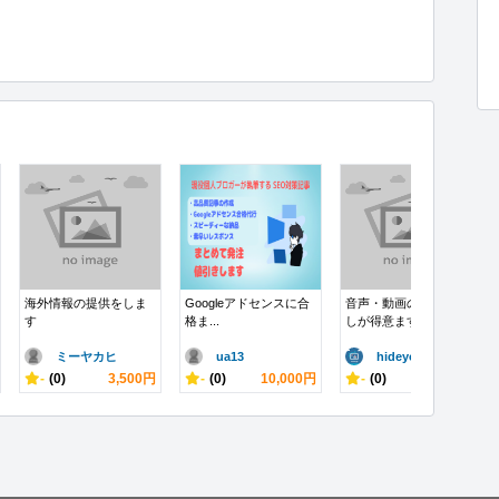
海外情報の提供をしま
Googleアドセンスに合
音声・動画の文字起こ
す
格ま...
しが得意ます
ミーヤカヒ
ua13
hideyo..
-
(0)
3,500円
-
(0)
10,000円
-
(0)
5,000円