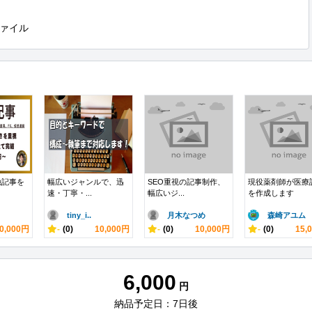
ァイル
融記事を
幅広いジャンルで、迅
SEO重視の記事制作、
現役薬剤師が医療
速・丁寧・...
幅広いジ...
を作成します
tiny_i..
月木なつめ
森崎アユム
0,000円
-
(0)
10,000円
-
(0)
10,000円
-
(0)
15,
6,000
円
納品予定日：7日後