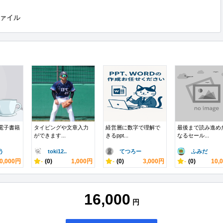
ァイル
電子書籍
タイピングや文章入力
経営層に数字で理解で
最後まで読み進め
ができます...
きるppt...
なるセール...
う
toki12..
てつろー
ふみだ
0,000円
-
(0)
1,000円
-
(0)
3,000円
-
(0)
10,
16,000
円