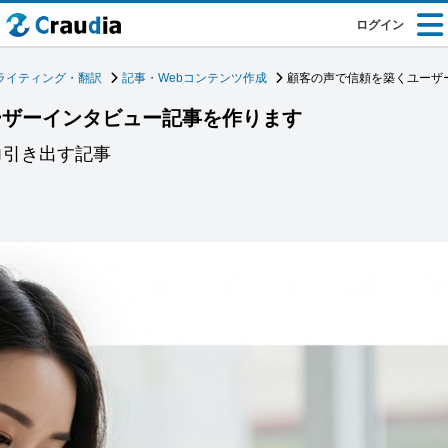
ログイン
ライティング・翻訳
記事・Webコンテンツ作成
顧客の声で信頼を築くユーザ
ーザーインタビュー記事を作ります
力引き出す記事