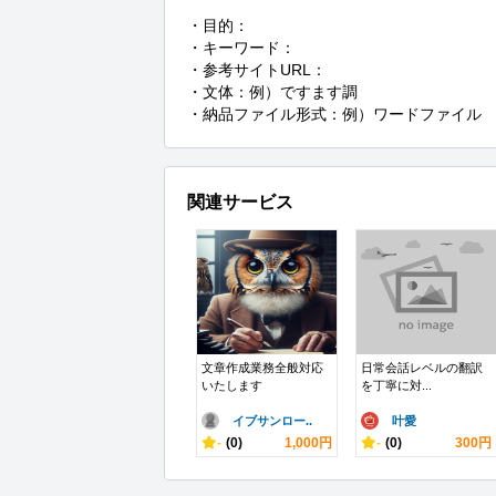
・目的：

・キーワード：

・参考サイトURL：

・文体：例）ですます調

・納品ファイル形式：例）ワードファイル
関連サービス
文章作成業務全般対応
日常会話レベルの翻訳
いたします
を丁寧に対...
イブサンロー..
叶愛
-
(0)
1,000円
-
(0)
300円