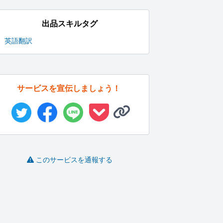
出品スキルタグ
英語翻訳
サービスを宣伝しましょう！
このサービスを通報する
韓国在住8年、韓国語、
ライトノベルに関する
英→日 自然な翻訳いた
日本語翻...
相談・感想...
します
人
dami87
たかしゃん
autumn..
-
(0)
3,000円
-
(0)
3,000円
-
(0)
1,000円