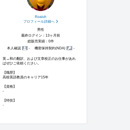
Roaiuh
プロフィール詳細へ
男性
最終ログイン：13ヶ月前
総販売実績：0件
本人確認
-
機密保持契約(NDA)
-
英→和の翻訳、および文章校正のお仕事があれ
ばぜひご依頼ください。

【職歴】

高校英語教員のキャリア15年

【資格】

-

【特技】

-