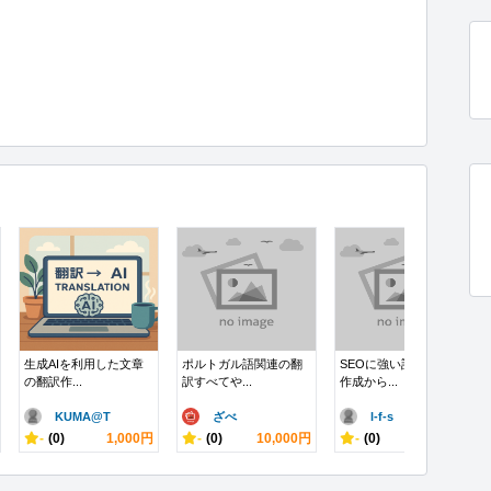
生成AIを利用した文章
ポルトガル語関連の翻
SEOに強い記事を構成
の翻訳作...
訳すべてや...
作成から...
KUMA@T
ざべ
l-f-s
-
(0)
1,000円
-
(0)
10,000円
-
(0)
10,000円